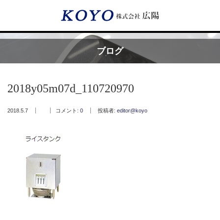
Menu
ブログ
HOME
2018y05m07d_110720970
広陽が選ばれる理由
2018.5.7
コメント:
0
投稿者:
editor@koyo
サービス内容
フッ素樹脂コーティング
フッ素樹脂ベルト
取付工事・メンテナンス