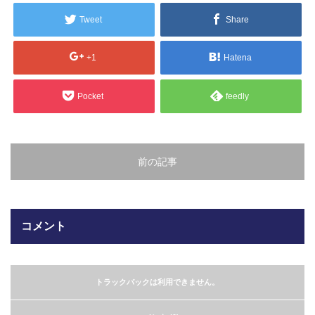
販売製品
Tweet
Share
よくある質問
最近の記事
+1
Hatena
納品までの流れ
Pocket
feedly
2023.10.20
今まで使用が出来ないとされていた小
ブログ
型ベルトコンベアでも使用可能なフッ
素樹脂ベルトを開発…
会社案内/カタログ
前の記事
2022.6.20
会社案内カタログ（PDF）
今回ご紹介するのは、交換が楽なシー
トタイプのコンベアーベルトです。ベ
コメント
ルトの繋ぎ…
カビこんコートカタログ（PDF）
2022.6.12
カビこんばいカタログ（PDF）
MFテープ剥離試験①内容機材SUS304
トラックバックは利用できません。
を固定し、テスト機材を引張り試験機
MFライニングカタログ（PDF）
にか…