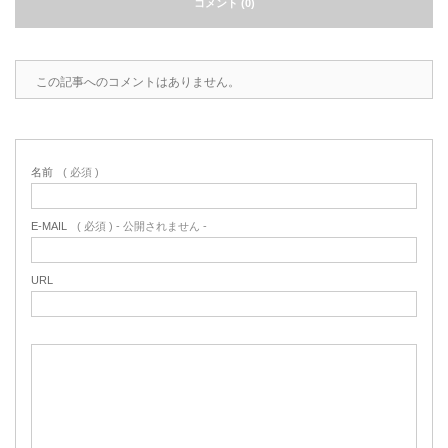
コメント (0)
2022.6.10
ガラスクロスHT-FLカタログ（PDF）
今、結露、湿気などの問い合わせが増
えています。今一番多い問い合わせ
お問合わせ
この記事へのコメントはありません。
が、冷蔵庫、…
2022.6.6
印刷塗工工程で溶剤系塗料をご使用の
名前
( 必須 )
場合、静電気により塗料に引火し火災
が発生する…
E-MAIL
( 必須 ) - 公開されません -
URL