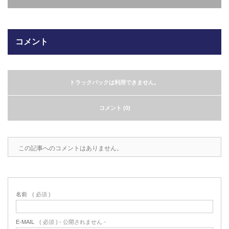
2022.6.10
ガラスクロスHT-FLカタログ（PDF）
今、結露、湿気などの問い合わせが増
えています。今一番多い問い合わせ
お問合わせ
コメント
が、冷蔵庫、…
2022.6.6
印刷塗工工程で溶剤系塗料をご使用の
トラックバックは利用できません。
場合、静電気により塗料に引火し火災
が発生する…
コメント (0)
この記事へのコメントはありません。
名前
( 必須 )
E-MAIL
( 必須 ) - 公開されません -