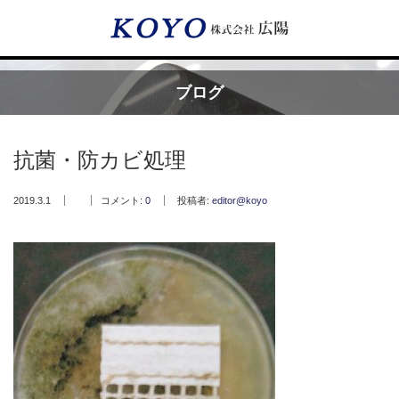
Menu
ブログ
HOME
抗菌・防カビ処理
広陽が選ばれる理由
2019.3.1
コメント:
0
投稿者:
editor@koyo
サービス内容
フッ素樹脂コーティング
フッ素樹脂ベルト
取付工事・メンテナンス