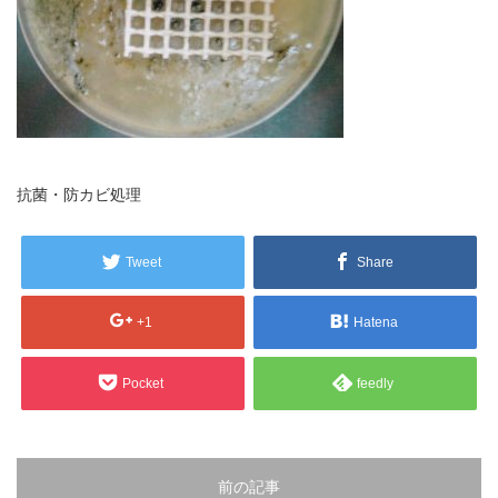
販売製品
よくある質問
最近の記事
納品までの流れ
2023.10.20
今まで使用が出来ないとされていた小
ブログ
抗菌・防カビ処理
型ベルトコンベアでも使用可能なフッ
素樹脂ベルトを開発…
会社案内/カタログ
Tweet
Share
2022.6.20
会社案内カタログ（PDF）
今回ご紹介するのは、交換が楽なシー
+1
Hatena
トタイプのコンベアーベルトです。ベ
ルトの繋ぎ…
カビこんコートカタログ（PDF）
Pocket
feedly
2022.6.12
カビこんばいカタログ（PDF）
MFテープ剥離試験①内容機材SUS304
を固定し、テスト機材を引張り試験機
MFライニングカタログ（PDF）
にか…
前の記事