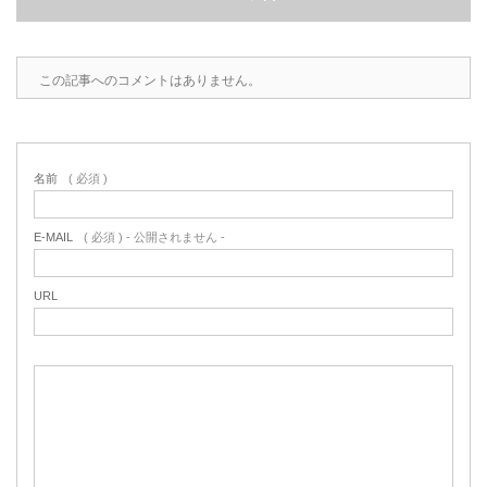
2022.6.10
ガラスクロスHT-FLカタログ（PDF）
今、結露、湿気などの問い合わせが増
えています。今一番多い問い合わせ
この記事へのコメントはありません。
お問合わせ
が、冷蔵庫、…
2022.6.6
印刷塗工工程で溶剤系塗料をご使用の
名前
( 必須 )
場合、静電気により塗料に引火し火災
が発生する…
E-MAIL
( 必須 ) - 公開されません -
URL