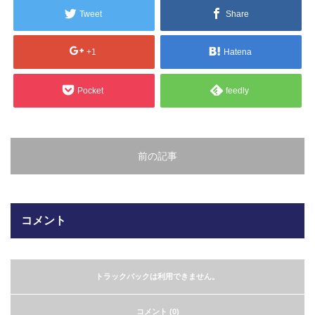
販売製品
Tweet
Share
よくある質問
+1
Hatena
最近の記事
納品までの流れ
Pocket
feedly
2023.10.20
今まで使用が出来ないとされていた小
ブログ
型ベルトコンベアでも使用可能なフッ
素樹脂ベルトを開発…
前の記事
会社案内/カタログ
2022.6.20
会社案内カタログ（PDF）
今回ご紹介するのは、交換が楽なシー
トタイプのコンベアーベルトです。ベ
コメント
ルトの繋ぎ…
カビこんコートカタログ（PDF）
2022.6.12
カビこんばいカタログ（PDF）
MFテープ剥離試験①内容機材SUS304
トラックバックは利用できません。
を固定し、テスト機材を引張り試験機
MFライニングカタログ（PDF）
にか…
コメント (0)