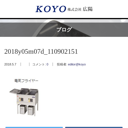
Menu
ブログ
HOME
2018y05m07d_110902151
広陽が選ばれる理由
2018.5.7
コメント:
0
投稿者:
editor@koyo
サービス内容
フッ素樹脂コーティング
フッ素樹脂ベルト
取付工事・メンテナンス