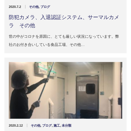
販売製品
2020.7.2
その他
,
ブログ
防犯カメラ、入退認証システム、サーマルカメ
よくある質問
最近の記事
ラ その他
納品までの流れ
世の中がコロナを原因に、とても厳しい状況になっています。弊
2023.10.20
社のお付き合いしている食品工場、その他…
今まで使用が出来ないとされていた小
ブログ
型ベルトコンベアでも使用可能なフッ
素樹脂ベルトを開発…
会社案内/カタログ
2022.6.20
会社案内カタログ（PDF）
今回ご紹介するのは、交換が楽なシー
トタイプのコンベアーベルトです。ベ
ルトの繋ぎ…
カビこんコートカタログ（PDF）
2022.6.12
カビこんばいカタログ（PDF）
MFテープ剥離試験①内容機材SUS304
を固定し、テスト機材を引張り試験機
MFライニングカタログ（PDF）
2020.2.12
その他
,
ブログ
,
施工
,
未分類
にか…