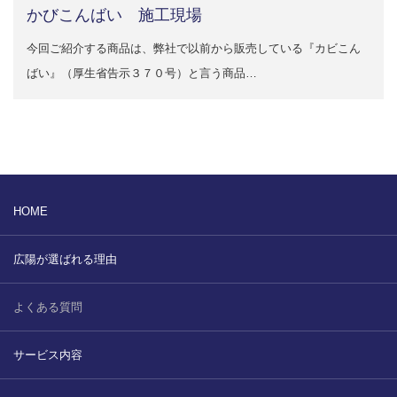
かびこんばい 施工現場
2022.6.10
ガラスクロスHT-FLカタログ（PDF）
今、結露、湿気などの問い合わせが増
今回ご紹介する商品は、弊社で以前から販売している『カビこん
えています。今一番多い問い合わせ
お問合わせ
ばい』（厚生省告示３７０号）と言う商品…
が、冷蔵庫、…
2022.6.6
印刷塗工工程で溶剤系塗料をご使用の
場合、静電気により塗料に引火し火災
が発生する…
HOME
広陽が選ばれる理由
よくある質問
サービス内容