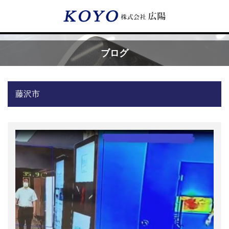
Menu
ブログ
HOME
藤沢市
広陽が選ばれる理由
サービス内容
フッ素樹脂コーティング
フッ素樹脂ベルト
取付工事・メンテナンス