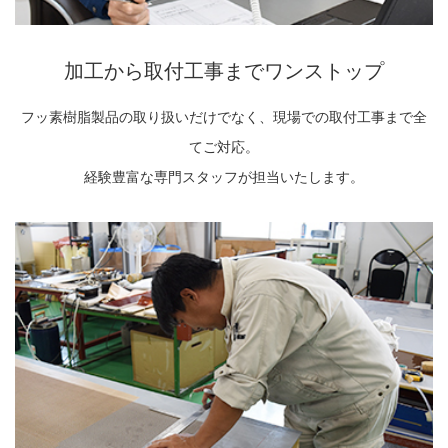
販売製品
加工から取付工事までワンストップ
よくある質問
最近の記事
フッ素樹脂製品の取り扱いだけでなく、現場での取付工事まで全
納品までの流れ
2023.10.20
てご対応。
今まで使用が出来ないとされていた小
ブログ
経験豊富な専門スタッフが担当いたします。
型ベルトコンベアでも使用可能なフッ
素樹脂ベルトを開発…
会社案内/カタログ
2022.6.20
会社案内カタログ（PDF）
今回ご紹介するのは、交換が楽なシー
トタイプのコンベアーベルトです。ベ
ルトの繋ぎ…
カビこんコートカタログ（PDF）
2022.6.12
カビこんばいカタログ（PDF）
MFテープ剥離試験①内容機材SUS304
を固定し、テスト機材を引張り試験機
MFライニングカタログ（PDF）
にか…