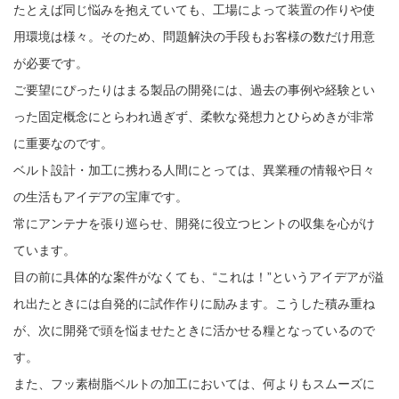
たとえば同じ悩みを抱えていても、工場によって装置の作りや使
用環境は様々。そのため、問題解決の手段もお客様の数だけ用意
が必要です。
ご要望にぴったりはまる製品の開発には、過去の事例や経験とい
った固定概念にとらわれ過ぎず、柔軟な発想力とひらめきが非常
に重要なのです。
ベルト設計・加工に携わる人間にとっては、異業種の情報や日々
の生活もアイデアの宝庫です。
常にアンテナを張り巡らせ、開発に役立つヒントの収集を心がけ
ています。
目の前に具体的な案件がなくても、“これは！”というアイデアが溢
れ出たときには自発的に試作作りに励みます。こうした積み重ね
が、次に開発で頭を悩ませたときに活かせる糧となっているので
す。
また、フッ素樹脂ベルトの加工においては、何よりもスムーズに