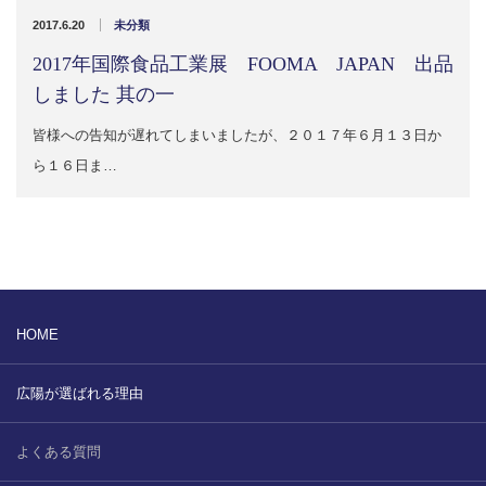
販売製品
2017.6.20
未分類
2017年国際食品工業展 FOOMA JAPAN 出品
よくある質問
最近の記事
しました 其の一
納品までの流れ
皆様への告知が遅れてしまいましたが、２０１７年６月１３日か
2023.10.20
ら１６日ま…
今まで使用が出来ないとされていた小
ブログ
型ベルトコンベアでも使用可能なフッ
素樹脂ベルトを開発…
会社案内/カタログ
2022.6.20
会社案内カタログ（PDF）
今回ご紹介するのは、交換が楽なシー
トタイプのコンベアーベルトです。ベ
HOME
ルトの繋ぎ…
カビこんコートカタログ（PDF）
2022.6.12
広陽が選ばれる理由
カビこんばいカタログ（PDF）
MFテープ剥離試験①内容機材SUS304
を固定し、テスト機材を引張り試験機
よくある質問
MFライニングカタログ（PDF）
にか…