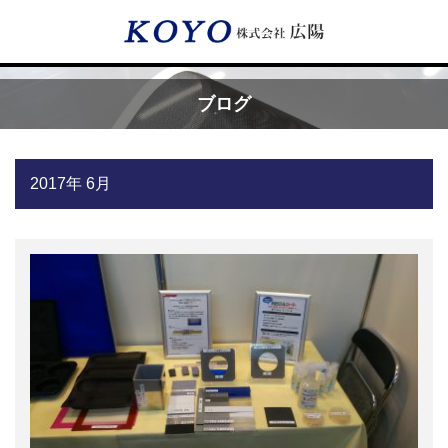
Menu
ブログ
HOME
2017年 6月
広陽が選ばれる理由
サービス内容
フッ素樹脂コーティング
フッ素樹脂ベルト
取付工事・メンテナンス