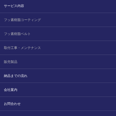
サービス内容
2022.6.10
ガラスクロスHT-FLカタログ（PDF）
今、結露、湿気などの問い合わせが増
えています。今一番多い問い合わせ
フッ素樹脂コーティング
お問合わせ
が、冷蔵庫、…
フッ素樹脂ベルト
2022.6.6
印刷塗工工程で溶剤系塗料をご使用の
取付工事・メンテナンス
場合、静電気により塗料に引火し火災
が発生する…
販売製品
納品までの流れ
会社案内
お問合わせ