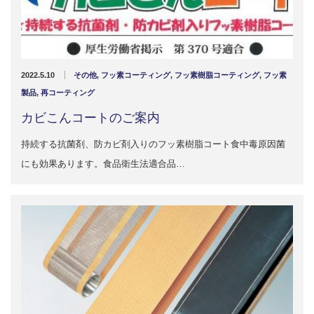
2022.5.10
その他
,
フッ素コーティング
,
フッ素樹脂コーティング
,
フッ素
製品
,
再コーティング
カビこんコートのご案内
持続する抗菌剤、防カビ剤入りのフッ素樹脂コート食中毒原因菌
にも効果あります。食品衛生法適合品…