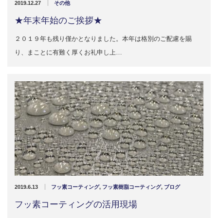
2019.12.27
その他
★年末年始のご挨拶★
２０１９年も残り僅かとなりました。本年は格別のご配慮を賜
り、まことに有難く厚くお礼申し上…
2019.6.13
フッ素コーティング
,
フッ素樹脂コーティング
,
ブログ
フッ素コーティングの活用現場