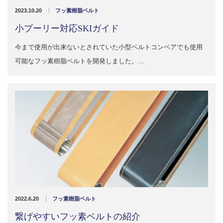
販売製品
2023.10.20
フッ素樹脂ベルト
小プーリー対応SKIガイド
よくある質問
最近の記事
今まで使用が出来ないとされていた小型ベルトコンベアでも使用
納品までの流れ
可能なフッ素樹脂ベルトを開発しました。…
2023.10.20
今まで使用が出来ないとされていた小
ブログ
型ベルトコンベアでも使用可能なフッ
素樹脂ベルトを開発…
会社案内/カタログ
2022.6.20
会社案内カタログ（PDF）
今回ご紹介するのは、交換が楽なシー
トタイプのコンベアーベルトです。ベ
ルトの繋ぎ…
カビこんコートカタログ（PDF）
2022.6.12
カビこんばいカタログ（PDF）
MFテープ剥離試験①内容機材SUS304
2022.6.20
フッ素樹脂ベルト
を固定し、テスト機材を引張り試験機
MFライニングカタログ（PDF）
繋げやすいフッ素ベルトの紹介
にか…