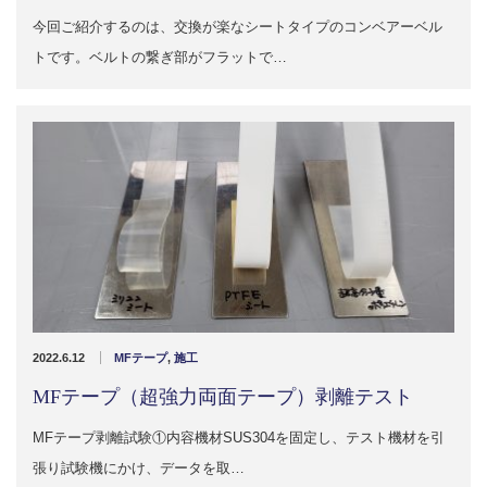
今回ご紹介するのは、交換が楽なシートタイプのコンベアーベル
2022.6.10
ガラスクロスHT-FLカタログ（PDF）
今、結露、湿気などの問い合わせが増
トです。ベルトの繋ぎ部がフラットで…
えています。今一番多い問い合わせ
お問合わせ
が、冷蔵庫、…
2022.6.6
印刷塗工工程で溶剤系塗料をご使用の
場合、静電気により塗料に引火し火災
が発生する…
2022.6.12
MFテープ
,
施工
MFテープ（超強力両面テープ）剥離テスト
MFテープ剥離試験①内容機材SUS304を固定し、テスト機材を引
張り試験機にかけ、データを取…