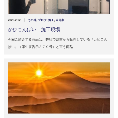
2020.2.12
その他
,
ブログ
,
施工
,
未分類
かびこんばい 施工現場
今回ご紹介する商品は、弊社で以前から販売している『カビこん
ばい』（厚生省告示３７０号）と言う商品…