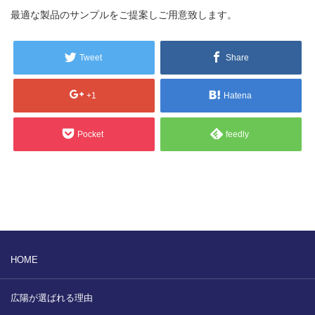
販売製品
最適な製品のサンプルをご提案しご用意致します。
よくある質問
最近の記事
Tweet
Share
納品までの流れ
+1
Hatena
2023.10.20
今まで使用が出来ないとされていた小
ブログ
型ベルトコンベアでも使用可能なフッ
Pocket
feedly
素樹脂ベルトを開発…
会社案内/カタログ
2022.6.20
会社案内カタログ（PDF）
今回ご紹介するのは、交換が楽なシー
トタイプのコンベアーベルトです。ベ
ルトの繋ぎ…
カビこんコートカタログ（PDF）
2022.6.12
HOME
カビこんばいカタログ（PDF）
MFテープ剥離試験①内容機材SUS304
を固定し、テスト機材を引張り試験機
広陽が選ばれる理由
MFライニングカタログ（PDF）
にか…