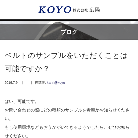
Menu
ブログ
HOME
ベルトのサンプルをいただくことは
広陽が選ばれる理由
可能ですか？
サービス内容
2016.7.9
投稿者:
kanri@koyo
フッ素樹脂コーティング
はい、可能です。
お問い合わせの際にどの種類のサンプルを希望かお知らせくださ
フッ素樹脂ベルト
い。
もし使用環境などもおうかがいできるようでしたら、ぜひお知ら
取付工事・メンテナンス
せください。