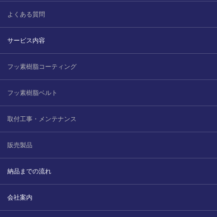
2022.6.10
ガラスクロスHT-FLカタログ（PDF）
よくある質問
今、結露、湿気などの問い合わせが増
えています。今一番多い問い合わせ
お問合わせ
サービス内容
が、冷蔵庫、…
フッ素樹脂コーティング
2022.6.6
印刷塗工工程で溶剤系塗料をご使用の
場合、静電気により塗料に引火し火災
フッ素樹脂ベルト
が発生する…
取付工事・メンテナンス
販売製品
納品までの流れ
会社案内