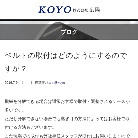
Menu
ブログ
HOME
ベルトの取付はどのようにするので
広陽が選ばれる理由
すか？
サービス内容
2016.7.9
投稿者:
kanri@koyo
フッ素樹脂コーティング
機械を分解できる場合は通常お客様で取付・調整されるケースが
多いです。
フッ素樹脂ベルト
ただし分解できない場合でも継ぎ目の方法によってはお客様で取
付ける方法もございます。
取付工事・メンテナンス
また現場での取付も弊社専任スタッフが取付にお伺いしますので