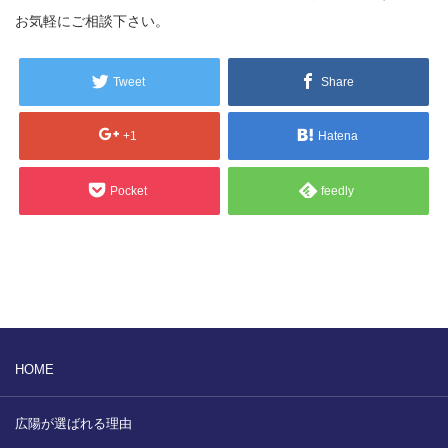
販売製品
お気軽にご相談下さい。
よくある質問
最近の記事
Tweet
Share
納品までの流れ
+1
Hatena
2023.10.20
今まで使用が出来ないとされていた小
ブログ
型ベルトコンベアでも使用可能なフッ
Pocket
feedly
素樹脂ベルトを開発…
会社案内/カタログ
2022.6.20
会社案内カタログ（PDF）
今回ご紹介するのは、交換が楽なシー
トタイプのコンベアーベルトです。ベ
ルトの繋ぎ…
カビこんコートカタログ（PDF）
2022.6.12
HOME
カビこんばいカタログ（PDF）
MFテープ剥離試験①内容機材SUS304
を固定し、テスト機材を引張り試験機
広陽が選ばれる理由
MFライニングカタログ（PDF）
にか…