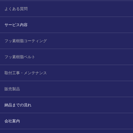
2022.6.10
ガラスクロスHT-FLカタログ（PDF）
よくある質問
今、結露、湿気などの問い合わせが増
えています。今一番多い問い合わせ
お問合わせ
サービス内容
が、冷蔵庫、…
フッ素樹脂コーティング
2022.6.6
印刷塗工工程で溶剤系塗料をご使用の
場合、静電気により塗料に引火し火災
フッ素樹脂ベルト
が発生する…
取付工事・メンテナンス
販売製品
納品までの流れ
会社案内