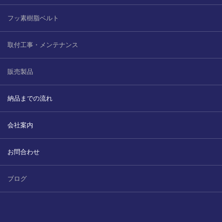
2022.6.10
ガラスクロスHT-FLカタログ（PDF）
フッ素樹脂ベルト
今、結露、湿気などの問い合わせが増
えています。今一番多い問い合わせ
お問合わせ
取付工事・メンテナンス
が、冷蔵庫、…
2022.6.6
販売製品
印刷塗工工程で溶剤系塗料をご使用の
場合、静電気により塗料に引火し火災
納品までの流れ
が発生する…
会社案内
お問合わせ
ブログ