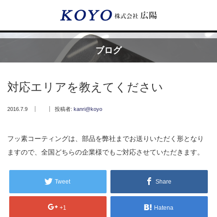
Menu
ブログ
HOME
対応エリアを教えてください
広陽が選ばれる理由
2016.7.9
投稿者:
kanri@koyo
サービス内容
フッ素コーティングは、部品を弊社までお送りいただく形となり
フッ素樹脂コーティング
ますので、全国どちらの企業様でもご対応させていただきます。
フッ素樹脂ベルト
Tweet
Share
取付工事・メンテナンス
+1
Hatena