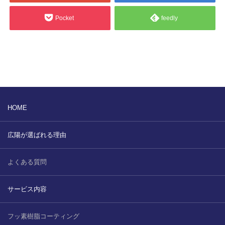
販売製品
Pocket
feedly
よくある質問
最近の記事
納品までの流れ
2023.10.20
今まで使用が出来ないとされていた小
ブログ
型ベルトコンベアでも使用可能なフッ
素樹脂ベルトを開発…
HOME
会社案内/カタログ
2022.6.20
広陽が選ばれる理由
会社案内カタログ（PDF）
今回ご紹介するのは、交換が楽なシー
トタイプのコンベアーベルトです。ベ
よくある質問
ルトの繋ぎ…
カビこんコートカタログ（PDF）
2022.6.12
カビこんばいカタログ（PDF）
サービス内容
MFテープ剥離試験①内容機材SUS304
を固定し、テスト機材を引張り試験機
MFライニングカタログ（PDF）
フッ素樹脂コーティング
にか…