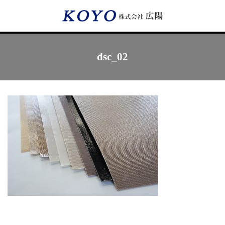
Menu
dsc_02
HOME
広陽が選ばれる理由
サービス内容
フッ素樹脂コーティング
フッ素樹脂ベルト
取付工事・メンテナンス