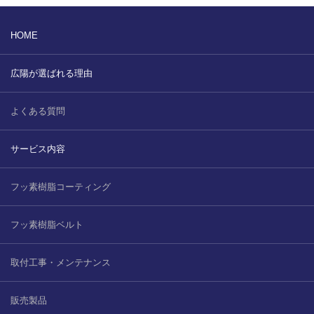
販売製品
HOME
よくある質問
最近の記事
広陽が選ばれる理由
納品までの流れ
2023.10.20
よくある質問
今まで使用が出来ないとされていた小
ブログ
型ベルトコンベアでも使用可能なフッ
素樹脂ベルトを開発…
サービス内容
会社案内/カタログ
2022.6.20
フッ素樹脂コーティング
会社案内カタログ（PDF）
今回ご紹介するのは、交換が楽なシー
トタイプのコンベアーベルトです。ベ
フッ素樹脂ベルト
ルトの繋ぎ…
カビこんコートカタログ（PDF）
2022.6.12
カビこんばいカタログ（PDF）
取付工事・メンテナンス
MFテープ剥離試験①内容機材SUS304
を固定し、テスト機材を引張り試験機
MFライニングカタログ（PDF）
販売製品
にか…