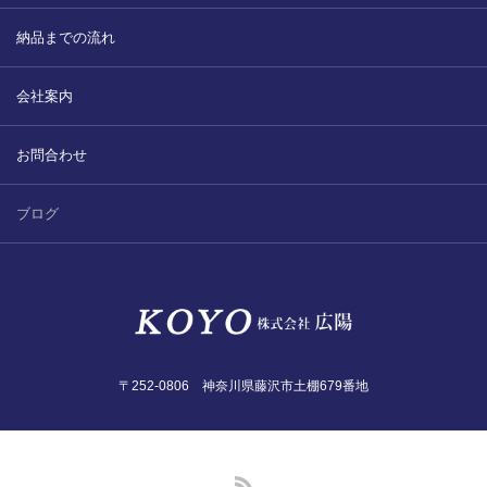
2022.6.10
ガラスクロスHT-FLカタログ（PDF）
納品までの流れ
今、結露、湿気などの問い合わせが増
えています。今一番多い問い合わせ
お問合わせ
会社案内
が、冷蔵庫、…
2022.6.6
お問合わせ
印刷塗工工程で溶剤系塗料をご使用の
場合、静電気により塗料に引火し火災
ブログ
が発生する…
〒252-0806 神奈川県藤沢市土棚679番地
RSS