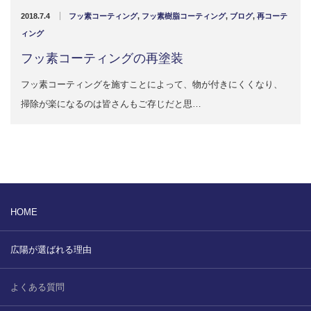
販売製品
2018.7.4
フッ素コーティング
,
フッ素樹脂コーティング
,
ブログ
,
再コーテ
ィング
よくある質問
最近の記事
フッ素コーティングの再塗装
納品までの流れ
フッ素コーティングを施すことによって、物が付きにくくなり、
2023.10.20
掃除が楽になるのは皆さんもご存じだと思…
今まで使用が出来ないとされていた小
ブログ
型ベルトコンベアでも使用可能なフッ
素樹脂ベルトを開発…
会社案内/カタログ
2022.6.20
会社案内カタログ（PDF）
今回ご紹介するのは、交換が楽なシー
トタイプのコンベアーベルトです。ベ
HOME
ルトの繋ぎ…
カビこんコートカタログ（PDF）
広陽が選ばれる理由
2022.6.12
カビこんばいカタログ（PDF）
MFテープ剥離試験①内容機材SUS304
を固定し、テスト機材を引張り試験機
よくある質問
MFライニングカタログ（PDF）
にか…