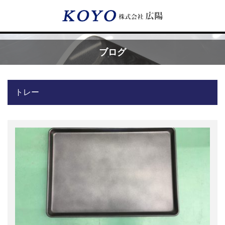
Menu
ブログ
HOME
トレー
広陽が選ばれる理由
サービス内容
フッ素樹脂コーティング
フッ素樹脂ベルト
取付工事・メンテナンス