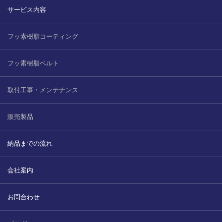
サービス内容
2022.6.10
ガラスクロスHT-FLカタログ（PDF）
今、結露、湿気などの問い合わせが増
えています。今一番多い問い合わせ
フッ素樹脂コーティング
お問合わせ
が、冷蔵庫、…
フッ素樹脂ベルト
2022.6.6
印刷塗工工程で溶剤系塗料をご使用の
取付工事・メンテナンス
場合、静電気により塗料に引火し火災
が発生する…
販売製品
納品までの流れ
会社案内
お問合わせ