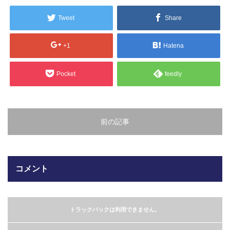
販売製品
Tweet
Share
よくある質問
最近の記事
+1
Hatena
納品までの流れ
2023.10.20
Pocket
feedly
今まで使用が出来ないとされていた小
ブログ
型ベルトコンベアでも使用可能なフッ
素樹脂ベルトを開発…
会社案内/カタログ
前の記事
2022.6.20
会社案内カタログ（PDF）
今回ご紹介するのは、交換が楽なシー
トタイプのコンベアーベルトです。ベ
ルトの繋ぎ…
カビこんコートカタログ（PDF）
コメント
2022.6.12
カビこんばいカタログ（PDF）
MFテープ剥離試験①内容機材SUS304
トラックバックは利用できません。
を固定し、テスト機材を引張り試験機
MFライニングカタログ（PDF）
にか…