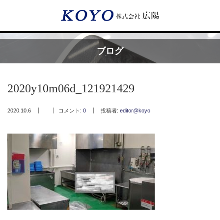
Menu
ブログ
HOME
2020y10m06d_121921429
広陽が選ばれる理由
2020.10.6
コメント:
0
投稿者:
editor@koyo
サービス内容
フッ素樹脂コーティング
フッ素樹脂ベルト
取付工事・メンテナンス