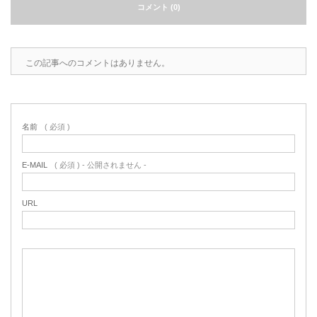
コメント (0)
2022.6.10
ガラスクロスHT-FLカタログ（PDF）
今、結露、湿気などの問い合わせが増
えています。今一番多い問い合わせ
お問合わせ
この記事へのコメントはありません。
が、冷蔵庫、…
2022.6.6
印刷塗工工程で溶剤系塗料をご使用の
名前
( 必須 )
場合、静電気により塗料に引火し火災
が発生する…
E-MAIL
( 必須 ) - 公開されません -
URL