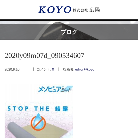
Menu
ブログ
HOME
2020y09m07d_090534607
広陽が選ばれる理由
2020.9.10
コメント:
0
投稿者:
editor@koyo
サービス内容
フッ素樹脂コーティング
フッ素樹脂ベルト
取付工事・メンテナンス