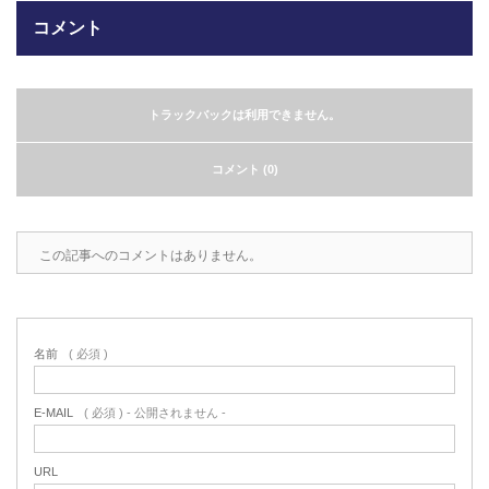
コメント
2022.6.10
ガラスクロスHT-FLカタログ（PDF）
今、結露、湿気などの問い合わせが増
えています。今一番多い問い合わせ
お問合わせ
が、冷蔵庫、…
トラックバックは利用できません。
2022.6.6
コメント (0)
印刷塗工工程で溶剤系塗料をご使用の
場合、静電気により塗料に引火し火災
が発生する…
この記事へのコメントはありません。
名前
( 必須 )
E-MAIL
( 必須 ) - 公開されません -
URL