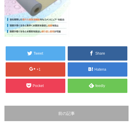
販売製品
よくある質問
最近の記事
納品までの流れ
2023.10.20
今まで使用が出来ないとされていた小
ブログ
Tweet
Share
型ベルトコンベアでも使用可能なフッ
素樹脂ベルトを開発…
会社案内/カタログ
+1
Hatena
2022.6.20
会社案内カタログ（PDF）
今回ご紹介するのは、交換が楽なシー
Pocket
feedly
トタイプのコンベアーベルトです。ベ
ルトの繋ぎ…
カビこんコートカタログ（PDF）
2022.6.12
カビこんばいカタログ（PDF）
前の記事
MFテープ剥離試験①内容機材SUS304
を固定し、テスト機材を引張り試験機
MFライニングカタログ（PDF）
にか…