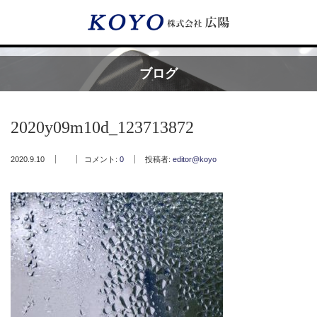
Menu
ブログ
HOME
2020y09m10d_123713872
広陽が選ばれる理由
2020.9.10
コメント:
0
投稿者:
editor@koyo
サービス内容
フッ素樹脂コーティング
フッ素樹脂ベルト
取付工事・メンテナンス