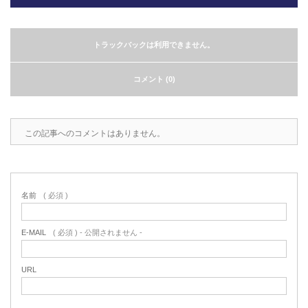
2022.6.10
ガラスクロスHT-FLカタログ（PDF）
今、結露、湿気などの問い合わせが増
トラックバックは利用できません。
えています。今一番多い問い合わせ
お問合わせ
が、冷蔵庫、…
コメント (0)
2022.6.6
印刷塗工工程で溶剤系塗料をご使用の
場合、静電気により塗料に引火し火災
この記事へのコメントはありません。
が発生する…
名前
( 必須 )
E-MAIL
( 必須 ) - 公開されません -
URL