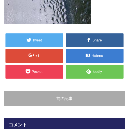
販売製品
よくある質問
最近の記事
納品までの流れ
2023.10.20
Tweet
Share
今まで使用が出来ないとされていた小
ブログ
型ベルトコンベアでも使用可能なフッ
+1
Hatena
素樹脂ベルトを開発…
会社案内/カタログ
Pocket
feedly
2022.6.20
会社案内カタログ（PDF）
今回ご紹介するのは、交換が楽なシー
トタイプのコンベアーベルトです。ベ
ルトの繋ぎ…
カビこんコートカタログ（PDF）
前の記事
2022.6.12
カビこんばいカタログ（PDF）
MFテープ剥離試験①内容機材SUS304
を固定し、テスト機材を引張り試験機
MFライニングカタログ（PDF）
コメント
にか…