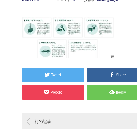
Tweet
Share
Pocket
feedly
前の記事