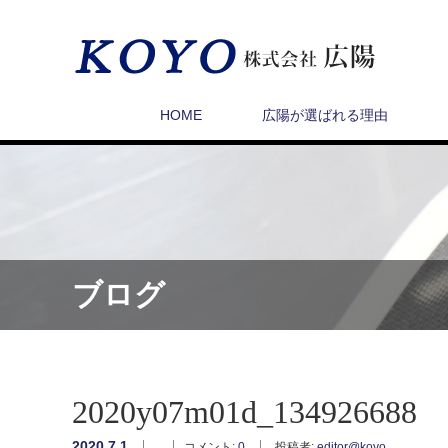
HOME
広陽が選ばれる理由
ブログ
2020y07m01d_134926688
2020.7.1
コメント:
0
投稿者:
editor@koyo