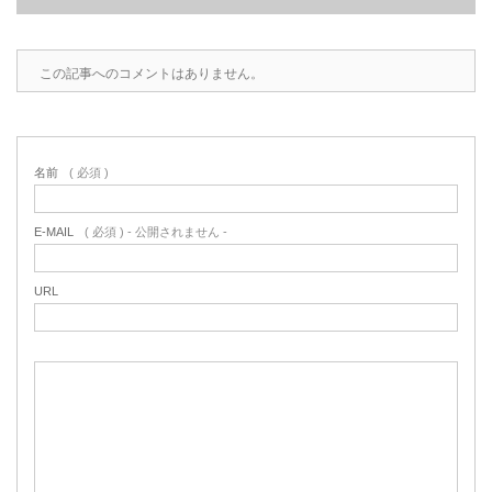
2022.6.10
ガラスクロスHT-FLカタログ（PDF）
今、結露、湿気などの問い合わせが増
この記事へのコメントはありません。
えています。今一番多い問い合わせ
お問合わせ
が、冷蔵庫、…
2022.6.6
名前
( 必須 )
印刷塗工工程で溶剤系塗料をご使用の
場合、静電気により塗料に引火し火災
が発生する…
E-MAIL
( 必須 ) - 公開されません -
URL