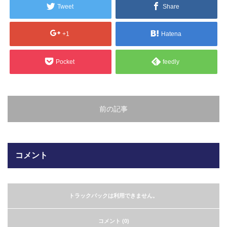
Tweet
Share
販売製品
+1
Hatena
よくある質問
最近の記事
納品までの流れ
Pocket
feedly
2023.10.20
今まで使用が出来ないとされていた小
ブログ
型ベルトコンベアでも使用可能なフッ
素樹脂ベルトを開発…
前の記事
会社案内/カタログ
2022.6.20
会社案内カタログ（PDF）
今回ご紹介するのは、交換が楽なシー
トタイプのコンベアーベルトです。ベ
コメント
ルトの繋ぎ…
カビこんコートカタログ（PDF）
2022.6.12
カビこんばいカタログ（PDF）
MFテープ剥離試験①内容機材SUS304
トラックバックは利用できません。
を固定し、テスト機材を引張り試験機
MFライニングカタログ（PDF）
にか…
コメント (0)