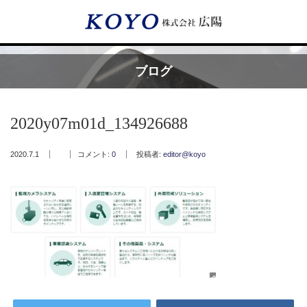
Menu
ブログ
HOME
2020y07m01d_134926688
広陽が選ばれる理由
2020.7.1
コメント:
0
投稿者:
editor@koyo
サービス内容
フッ素樹脂コーティング
フッ素樹脂ベルト
取付工事・メンテナンス