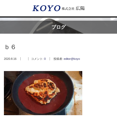
Menu
ブログ
HOME
ｂ６
広陽が選ばれる理由
2020.8.16
コメント:
0
投稿者:
editor@koyo
サービス内容
フッ素樹脂コーティング
フッ素樹脂ベルト
取付工事・メンテナンス