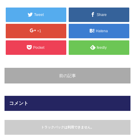
販売製品
Tweet
Share
よくある質問
最近の記事
+1
Hatena
納品までの流れ
2023.10.20
Pocket
feedly
今まで使用が出来ないとされていた小
ブログ
型ベルトコンベアでも使用可能なフッ
素樹脂ベルトを開発…
会社案内/カタログ
前の記事
2022.6.20
会社案内カタログ（PDF）
今回ご紹介するのは、交換が楽なシー
トタイプのコンベアーベルトです。ベ
ルトの繋ぎ…
カビこんコートカタログ（PDF）
コメント
2022.6.12
カビこんばいカタログ（PDF）
MFテープ剥離試験①内容機材SUS304
を固定し、テスト機材を引張り試験機
トラックバックは利用できません。
MFライニングカタログ（PDF）
にか…