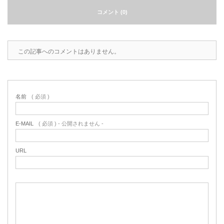
コメント (0)
2022.6.10
ガラスクロスHT-FLカタログ（PDF）
今、結露、湿気などの問い合わせが増
えています。今一番多い問い合わせ
お問合わせ
が、冷蔵庫、…
この記事へのコメントはありません。
2022.6.6
印刷塗工工程で溶剤系塗料をご使用の
場合、静電気により塗料に引火し火災
名前
( 必須 )
が発生する…
E-MAIL
( 必須 ) - 公開されません -
URL