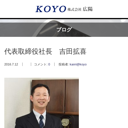
Menu
ブログ
HOME
代表取締役社長 吉田拡喜
広陽が選ばれる理由
2016.7.12
コメント:
0
投稿者:
kanri@koyo
サービス内容
フッ素樹脂コーティング
フッ素樹脂ベルト
取付工事・メンテナンス