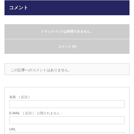
コメント
2022.6.10
ガラスクロスHT-FLカタログ（PDF）
今、結露、湿気などの問い合わせが増
えています。今一番多い問い合わせ
お問合わせ
が、冷蔵庫、…
トラックバックは利用できません。
2022.6.6
コメント (0)
印刷塗工工程で溶剤系塗料をご使用の
場合、静電気により塗料に引火し火災
が発生する…
この記事へのコメントはありません。
名前
( 必須 )
E-MAIL
( 必須 ) - 公開されません -
URL