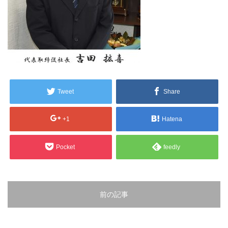
販売製品
よくある質問
最近の記事
納品までの流れ
2023.10.20
今まで使用が出来ないとされていた小
ブログ
Tweet
Share
型ベルトコンベアでも使用可能なフッ
素樹脂ベルトを開発…
会社案内/カタログ
+1
Hatena
2022.6.20
会社案内カタログ（PDF）
今回ご紹介するのは、交換が楽なシー
Pocket
feedly
トタイプのコンベアーベルトです。ベ
ルトの繋ぎ…
カビこんコートカタログ（PDF）
2022.6.12
カビこんばいカタログ（PDF）
前の記事
MFテープ剥離試験①内容機材SUS304
を固定し、テスト機材を引張り試験機
MFライニングカタログ（PDF）
にか…