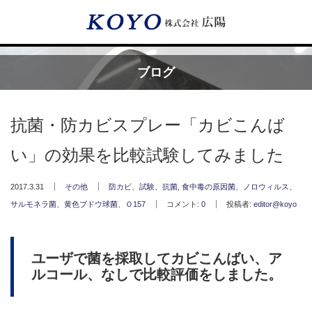
Menu
ブログ
HOME
抗菌・防カビスプレー「カビこんば
広陽が選ばれる理由
い」の効果を比較試験してみました
サービス内容
2017.3.31
その他
防カビ、試験、抗菌
,
食中毒の原因菌、ノロウィルス、
サルモネラ菌、黄色ブドウ球菌、Ｏ157
コメント:
0
投稿者:
editor@koyo
フッ素樹脂コーティング
フッ素樹脂ベルト
ユーザで菌を採取してカビこんばい、ア
ルコール、なしで比較評価をしました。
取付工事・メンテナンス