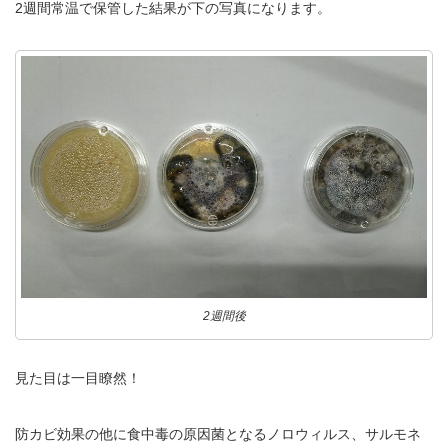
2週間常温で保管した結果が下の写真になります。
2022.6.10
ガラスクロスHT-FLカタログ（PDF）
今、結露、湿気などの問い合わせが増
えています。今一番多い問い合わせ
お問合わせ
が、冷蔵庫、…
2022.6.6
印刷塗工工程で溶剤系塗料をご使用の
場合、静電気により塗料に引火し火災
が発生する…
2週間後
見た目は一目瞭然！
防カビ効果の他に食中毒の原因菌となるノロウィルス、サルモネ