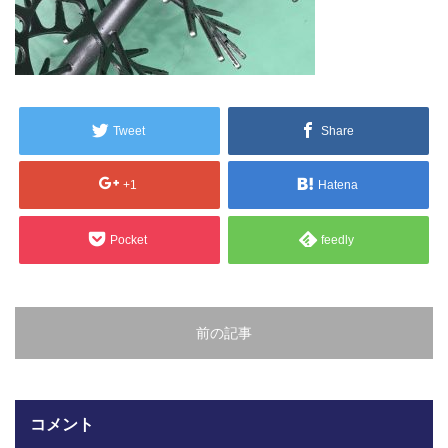
販売製品
よくある質問
最近の記事
納品までの流れ
Tweet
Share
2023.10.20
今まで使用が出来ないとされていた小
ブログ
型ベルトコンベアでも使用可能なフッ
+1
Hatena
素樹脂ベルトを開発…
会社案内/カタログ
Pocket
feedly
2022.6.20
会社案内カタログ（PDF）
今回ご紹介するのは、交換が楽なシー
トタイプのコンベアーベルトです。ベ
ルトの繋ぎ…
カビこんコートカタログ（PDF）
前の記事
2022.6.12
カビこんばいカタログ（PDF）
MFテープ剥離試験①内容機材SUS304
を固定し、テスト機材を引張り試験機
コメント
MFライニングカタログ（PDF）
にか…