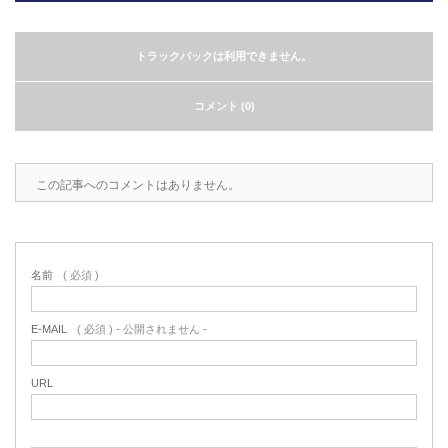
2022.6.10
ガラスクロスHT-FLカタログ（PDF）
今、結露、湿気などの問い合わせが増
トラックバックは利用できません。
えています。今一番多い問い合わせ
お問合わせ
が、冷蔵庫、…
コメント (0)
2022.6.6
印刷塗工工程で溶剤系塗料をご使用の
この記事へのコメントはありません。
場合、静電気により塗料に引火し火災
が発生する…
名前
( 必須 )
E-MAIL
( 必須 ) - 公開されません -
URL