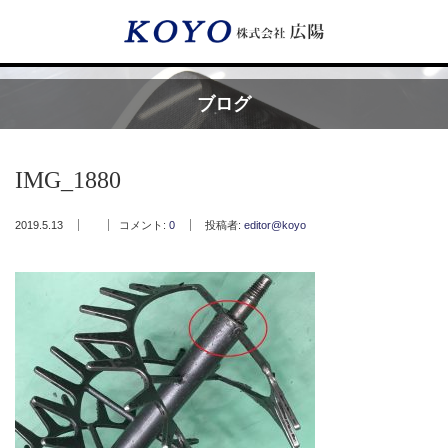
Menu
ブログ
HOME
IMG_1880
広陽が選ばれる理由
2019.5.13
コメント:
0
投稿者:
editor@koyo
サービス内容
フッ素樹脂コーティング
フッ素樹脂ベルト
取付工事・メンテナンス