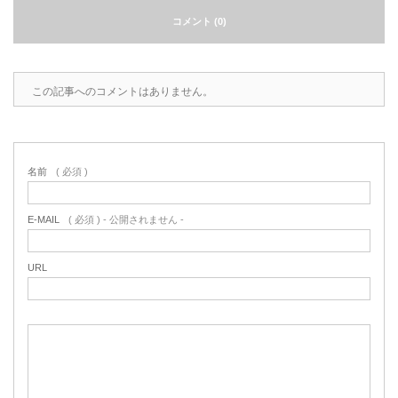
コメント (0)
2022.6.10
ガラスクロスHT-FLカタログ（PDF）
今、結露、湿気などの問い合わせが増
えています。今一番多い問い合わせ
お問合わせ
が、冷蔵庫、…
この記事へのコメントはありません。
2022.6.6
印刷塗工工程で溶剤系塗料をご使用の
場合、静電気により塗料に引火し火災
名前
( 必須 )
が発生する…
E-MAIL
( 必須 ) - 公開されません -
URL