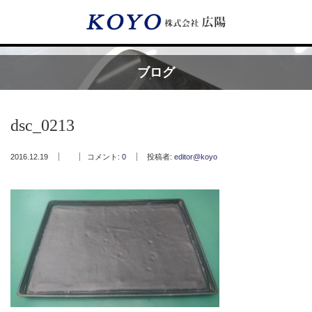
Menu
ブログ
HOME
dsc_0213
広陽が選ばれる理由
2016.12.19
コメント:
0
投稿者:
editor@koyo
サービス内容
フッ素樹脂コーティング
フッ素樹脂ベルト
取付工事・メンテナンス