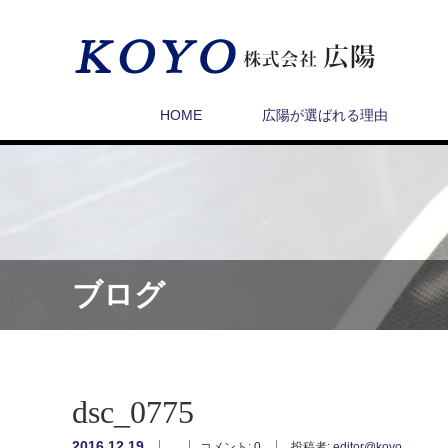
HOME
広陽が選ばれる理由
ブログ
dsc_0775
2016.12.19
コメント:
0
投稿者:
editor@koyo