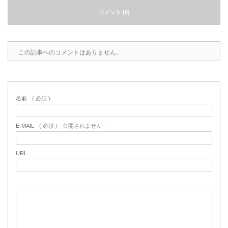
コメント (0)
2022.6.10
ガラスクロスHT-FLカタログ（PDF）
今、結露、湿気などの問い合わせが増
えています。今一番多い問い合わせ
お問合わせ
が、冷蔵庫、…
この記事へのコメントはありません。
2022.6.6
印刷塗工工程で溶剤系塗料をご使用の
場合、静電気により塗料に引火し火災
名前
( 必須 )
が発生する…
E-MAIL
( 必須 ) - 公開されません -
URL