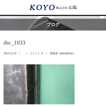
Menu
ブログ
HOME
dsc_1033
広陽が選ばれる理由
2016.12.19
コメント:
0
投稿者:
editor@koyo
サービス内容
フッ素樹脂コーティング
フッ素樹脂ベルト
取付工事・メンテナンス