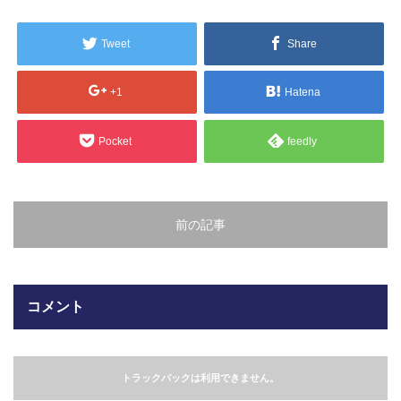
販売製品
Tweet
Share
よくある質問
最近の記事
+1
Hatena
納品までの流れ
2023.10.20
Pocket
feedly
今まで使用が出来ないとされていた小
ブログ
型ベルトコンベアでも使用可能なフッ
素樹脂ベルトを開発…
会社案内/カタログ
前の記事
2022.6.20
会社案内カタログ（PDF）
今回ご紹介するのは、交換が楽なシー
トタイプのコンベアーベルトです。ベ
ルトの繋ぎ…
カビこんコートカタログ（PDF）
コメント
2022.6.12
カビこんばいカタログ（PDF）
MFテープ剥離試験①内容機材SUS304
を固定し、テスト機材を引張り試験機
トラックバックは利用できません。
MFライニングカタログ（PDF）
にか…