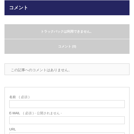
コメント
2022.6.10
ガラスクロスHT-FLカタログ（PDF）
今、結露、湿気などの問い合わせが増
えています。今一番多い問い合わせ
お問合わせ
が、冷蔵庫、…
トラックバックは利用できません。
2022.6.6
コメント (0)
印刷塗工工程で溶剤系塗料をご使用の
場合、静電気により塗料に引火し火災
が発生する…
この記事へのコメントはありません。
名前
( 必須 )
E-MAIL
( 必須 ) - 公開されません -
URL