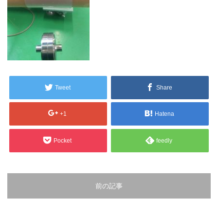
販売製品
よくある質問
最近の記事
納品までの流れ
2023.10.20
今まで使用が出来ないとされていた小
ブログ
Tweet
Share
型ベルトコンベアでも使用可能なフッ
素樹脂ベルトを開発…
会社案内/カタログ
+1
Hatena
2022.6.20
会社案内カタログ（PDF）
今回ご紹介するのは、交換が楽なシー
Pocket
feedly
トタイプのコンベアーベルトです。ベ
ルトの繋ぎ…
カビこんコートカタログ（PDF）
2022.6.12
カビこんばいカタログ（PDF）
前の記事
MFテープ剥離試験①内容機材SUS304
を固定し、テスト機材を引張り試験機
MFライニングカタログ（PDF）
にか…