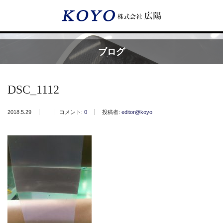
Menu
ブログ
HOME
DSC_1112
広陽が選ばれる理由
2018.5.29
コメント:
0
投稿者:
editor@koyo
サービス内容
フッ素樹脂コーティング
フッ素樹脂ベルト
取付工事・メンテナンス