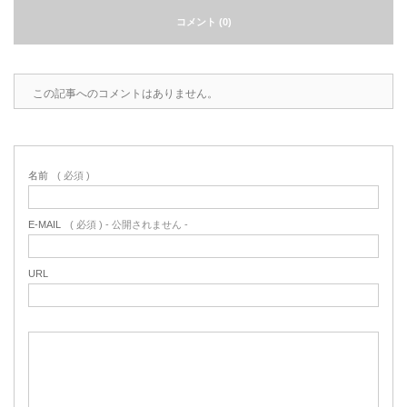
コメント (0)
2022.6.10
ガラスクロスHT-FLカタログ（PDF）
今、結露、湿気などの問い合わせが増
えています。今一番多い問い合わせ
お問合わせ
が、冷蔵庫、…
この記事へのコメントはありません。
2022.6.6
印刷塗工工程で溶剤系塗料をご使用の
場合、静電気により塗料に引火し火災
名前
( 必須 )
が発生する…
E-MAIL
( 必須 ) - 公開されません -
URL