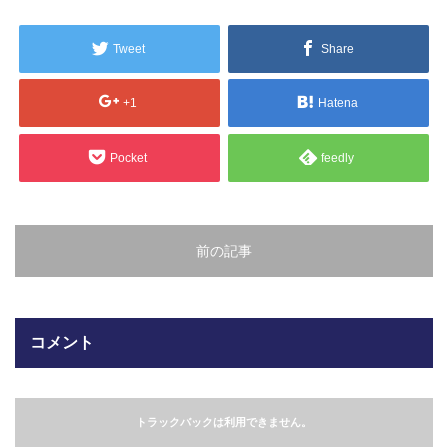
販売製品
Tweet
Share
よくある質問
最近の記事
+1
Hatena
納品までの流れ
2023.10.20
Pocket
feedly
今まで使用が出来ないとされていた小
ブログ
型ベルトコンベアでも使用可能なフッ
素樹脂ベルトを開発…
会社案内/カタログ
前の記事
2022.6.20
会社案内カタログ（PDF）
今回ご紹介するのは、交換が楽なシー
トタイプのコンベアーベルトです。ベ
ルトの繋ぎ…
カビこんコートカタログ（PDF）
コメント
2022.6.12
カビこんばいカタログ（PDF）
MFテープ剥離試験①内容機材SUS304
を固定し、テスト機材を引張り試験機
トラックバックは利用できません。
MFライニングカタログ（PDF）
にか…