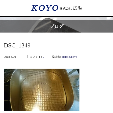
Menu
ブログ
HOME
DSC_1349
広陽が選ばれる理由
2018.8.29
コメント:
0
投稿者:
editor@koyo
サービス内容
フッ素樹脂コーティング
フッ素樹脂ベルト
取付工事・メンテナンス