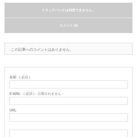
2022.6.10
ガラスクロスHT-FLカタログ（PDF）
トラックバックは利用できません。
今、結露、湿気などの問い合わせが増
えています。今一番多い問い合わせ
お問合わせ
コメント (0)
が、冷蔵庫、…
2022.6.6
印刷塗工工程で溶剤系塗料をご使用の
この記事へのコメントはありません。
場合、静電気により塗料に引火し火災
が発生する…
名前
( 必須 )
E-MAIL
( 必須 ) - 公開されません -
URL