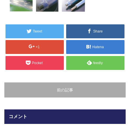
販売製品
よくある質問
最近の記事
Tweet
Share
納品までの流れ
2023.10.20
今まで使用が出来ないとされていた小
+1
Hatena
ブログ
型ベルトコンベアでも使用可能なフッ
素樹脂ベルトを開発…
Pocket
feedly
会社案内/カタログ
2022.6.20
会社案内カタログ（PDF）
今回ご紹介するのは、交換が楽なシー
トタイプのコンベアーベルトです。ベ
前の記事
ルトの繋ぎ…
カビこんコートカタログ（PDF）
2022.6.12
カビこんばいカタログ（PDF）
MFテープ剥離試験①内容機材SUS304
コメント
を固定し、テスト機材を引張り試験機
MFライニングカタログ（PDF）
にか…