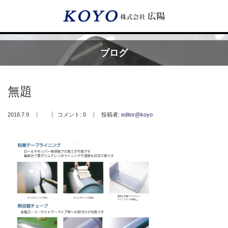
Menu
ブログ
HOME
無題
広陽が選ばれる理由
2018.7.9
コメント:
0
投稿者:
editor@koyo
サービス内容
フッ素樹脂コーティング
フッ素樹脂ベルト
取付工事・メンテナンス