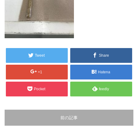
販売製品
よくある質問
最近の記事
納品までの流れ
2023.10.20
今まで使用が出来ないとされていた小
ブログ
Tweet
Share
型ベルトコンベアでも使用可能なフッ
素樹脂ベルトを開発…
会社案内/カタログ
+1
Hatena
2022.6.20
会社案内カタログ（PDF）
今回ご紹介するのは、交換が楽なシー
Pocket
feedly
トタイプのコンベアーベルトです。ベ
ルトの繋ぎ…
カビこんコートカタログ（PDF）
2022.6.12
カビこんばいカタログ（PDF）
前の記事
MFテープ剥離試験①内容機材SUS304
を固定し、テスト機材を引張り試験機
MFライニングカタログ（PDF）
にか…