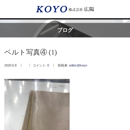
Menu
ブログ
HOME
ベルト写真④ (1)
広陽が選ばれる理由
2020.6.8
コメント:
0
投稿者:
editor@koyo
サービス内容
フッ素樹脂コーティング
フッ素樹脂ベルト
取付工事・メンテナンス