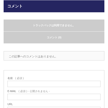
コメント
2022.6.10
ガラスクロスHT-FLカタログ（PDF）
今、結露、湿気などの問い合わせが増
えています。今一番多い問い合わせ
お問合わせ
が、冷蔵庫、…
トラックバックは利用できません。
2022.6.6
コメント (0)
印刷塗工工程で溶剤系塗料をご使用の
場合、静電気により塗料に引火し火災
が発生する…
この記事へのコメントはありません。
名前
( 必須 )
E-MAIL
( 必須 ) - 公開されません -
URL