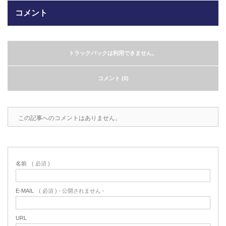
コメント
2022.6.10
ガラスクロスHT-FLカタログ（PDF）
今、結露、湿気などの問い合わせが増
えています。今一番多い問い合わせ
お問合わせ
が、冷蔵庫、…
トラックバックは利用できません。
2022.6.6
コメント (0)
印刷塗工工程で溶剤系塗料をご使用の
場合、静電気により塗料に引火し火災
が発生する…
この記事へのコメントはありません。
名前
( 必須 )
E-MAIL
( 必須 ) - 公開されません -
URL