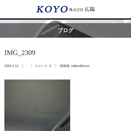
Menu
ブログ
HOME
IMG_2309
広陽が選ばれる理由
2020.2.12
コメント:
0
投稿者:
editor@koyo
サービス内容
フッ素樹脂コーティング
フッ素樹脂ベルト
取付工事・メンテナンス