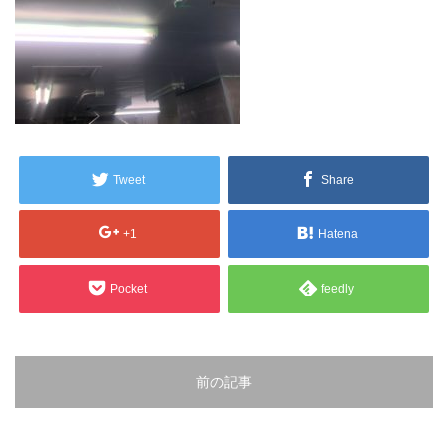
販売製品
よくある質問
最近の記事
納品までの流れ
2023.10.20
今まで使用が出来ないとされていた小
ブログ
Tweet
Share
型ベルトコンベアでも使用可能なフッ
素樹脂ベルトを開発…
会社案内/カタログ
+1
Hatena
2022.6.20
会社案内カタログ（PDF）
今回ご紹介するのは、交換が楽なシー
Pocket
feedly
トタイプのコンベアーベルトです。ベ
ルトの繋ぎ…
カビこんコートカタログ（PDF）
2022.6.12
カビこんばいカタログ（PDF）
前の記事
MFテープ剥離試験①内容機材SUS304
を固定し、テスト機材を引張り試験機
MFライニングカタログ（PDF）
にか…