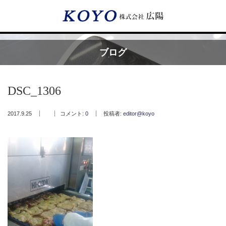
Menu
ブログ
HOME
DSC_1306
広陽が選ばれる理由
2017.9.25
コメント:
0
投稿者:
editor@koyo
サービス内容
フッ素樹脂コーティング
フッ素樹脂ベルト
取付工事・メンテナンス