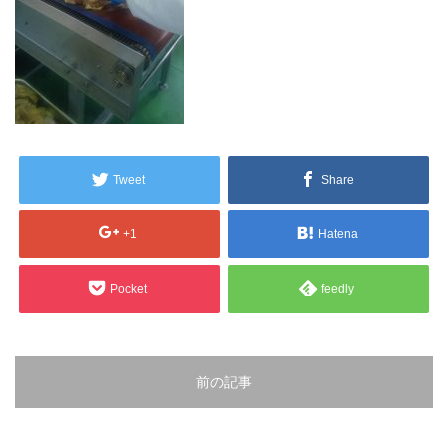
販売製品
よくある質問
最近の記事
納品までの流れ
2023.10.20
今まで使用が出来ないとされていた小
ブログ
Tweet
Share
型ベルトコンベアでも使用可能なフッ
素樹脂ベルトを開発…
会社案内/カタログ
+1
Hatena
2022.6.20
会社案内カタログ（PDF）
今回ご紹介するのは、交換が楽なシー
Pocket
feedly
トタイプのコンベアーベルトです。ベ
ルトの繋ぎ…
カビこんコートカタログ（PDF）
2022.6.12
カビこんばいカタログ（PDF）
前の記事
MFテープ剥離試験①内容機材SUS304
を固定し、テスト機材を引張り試験機
MFライニングカタログ（PDF）
にか…