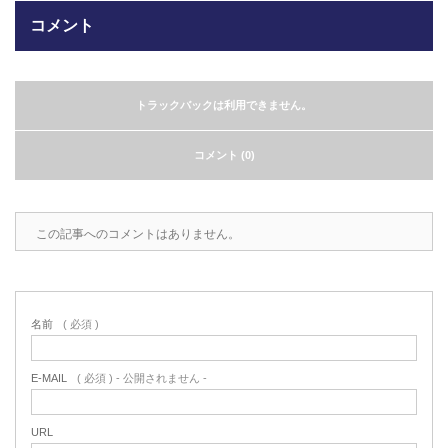
コメント
2022.6.10
ガラスクロスHT-FLカタログ（PDF）
今、結露、湿気などの問い合わせが増
えています。今一番多い問い合わせ
お問合わせ
が、冷蔵庫、…
トラックバックは利用できません。
2022.6.6
コメント (0)
印刷塗工工程で溶剤系塗料をご使用の
場合、静電気により塗料に引火し火災
が発生する…
この記事へのコメントはありません。
名前
( 必須 )
E-MAIL
( 必須 ) - 公開されません -
URL