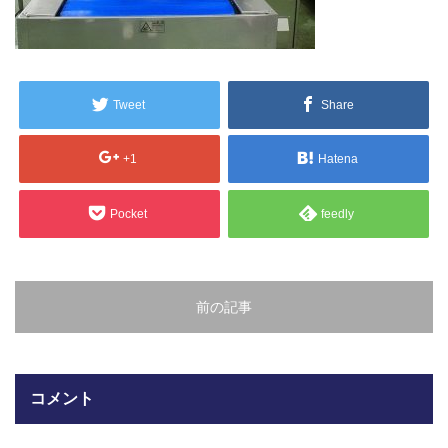
販売製品
よくある質問
最近の記事
Tweet
Share
納品までの流れ
2023.10.20
+1
Hatena
今まで使用が出来ないとされていた小
ブログ
型ベルトコンベアでも使用可能なフッ
素樹脂ベルトを開発…
Pocket
feedly
会社案内/カタログ
2022.6.20
会社案内カタログ（PDF）
今回ご紹介するのは、交換が楽なシー
トタイプのコンベアーベルトです。ベ
前の記事
ルトの繋ぎ…
カビこんコートカタログ（PDF）
2022.6.12
カビこんばいカタログ（PDF）
MFテープ剥離試験①内容機材SUS304
コメント
を固定し、テスト機材を引張り試験機
MFライニングカタログ（PDF）
にか…