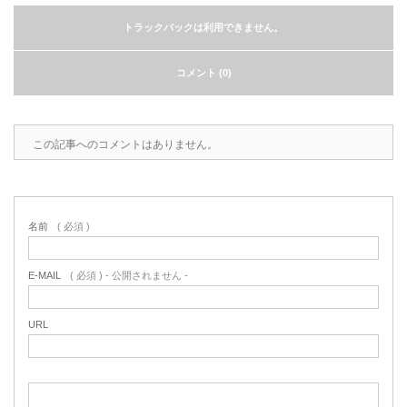
2022.6.10
ガラスクロスHT-FLカタログ（PDF）
トラックバックは利用できません。
今、結露、湿気などの問い合わせが増
えています。今一番多い問い合わせ
お問合わせ
コメント (0)
が、冷蔵庫、…
2022.6.6
この記事へのコメントはありません。
印刷塗工工程で溶剤系塗料をご使用の
場合、静電気により塗料に引火し火災
が発生する…
名前
( 必須 )
E-MAIL
( 必須 ) - 公開されません -
URL