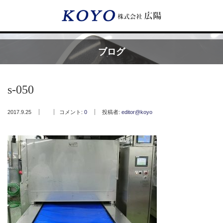
Menu
ブログ
HOME
s-050
広陽が選ばれる理由
2017.9.25
コメント:
0
投稿者:
editor@koyo
サービス内容
フッ素樹脂コーティング
フッ素樹脂ベルト
取付工事・メンテナンス