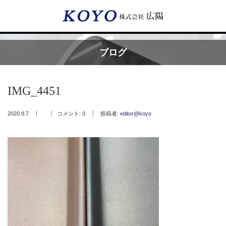
Menu
ブログ
HOME
IMG_4451
広陽が選ばれる理由
2020.8.7
コメント:
0
投稿者:
editor@koyo
サービス内容
フッ素樹脂コーティング
フッ素樹脂ベルト
取付工事・メンテナンス