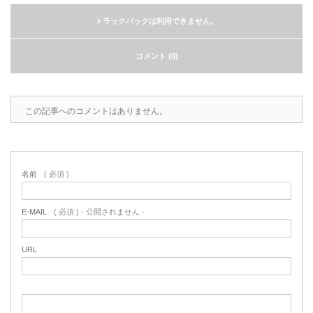
2022.6.10
ガラスクロスHT-FLカタログ（PDF）
トラックバックは利用できません。
今、結露、湿気などの問い合わせが増
えています。今一番多い問い合わせ
お問合わせ
コメント (0)
が、冷蔵庫、…
2022.6.6
この記事へのコメントはありません。
印刷塗工工程で溶剤系塗料をご使用の
場合、静電気により塗料に引火し火災
が発生する…
名前
( 必須 )
E-MAIL
( 必須 ) - 公開されません -
URL