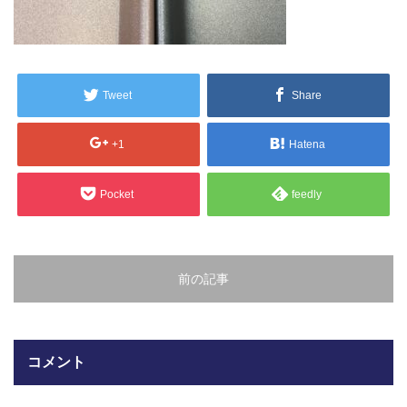
販売製品
よくある質問
最近の記事
Tweet
Share
納品までの流れ
2023.10.20
+1
Hatena
今まで使用が出来ないとされていた小
ブログ
型ベルトコンベアでも使用可能なフッ
素樹脂ベルトを開発…
Pocket
feedly
会社案内/カタログ
2022.6.20
会社案内カタログ（PDF）
今回ご紹介するのは、交換が楽なシー
トタイプのコンベアーベルトです。ベ
前の記事
ルトの繋ぎ…
カビこんコートカタログ（PDF）
2022.6.12
カビこんばいカタログ（PDF）
MFテープ剥離試験①内容機材SUS304
コメント
を固定し、テスト機材を引張り試験機
MFライニングカタログ（PDF）
にか…