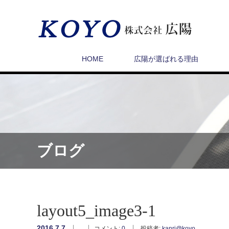
HOME
広陽が選ばれる理由
ブログ
layout5_image3-1
2016.7.7
コメント:
0
投稿者:
kanri@koyo