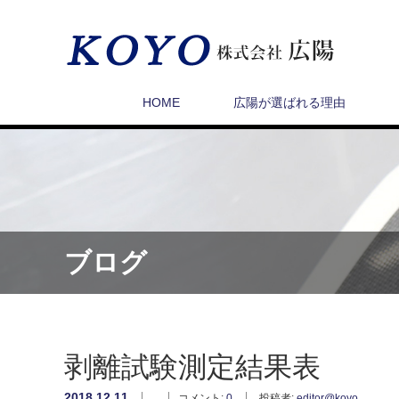
HOME
広陽が選ばれる理由
ブログ
剥離試験測定結果表
2018.12.11
コメント:
0
投稿者:
editor@koyo