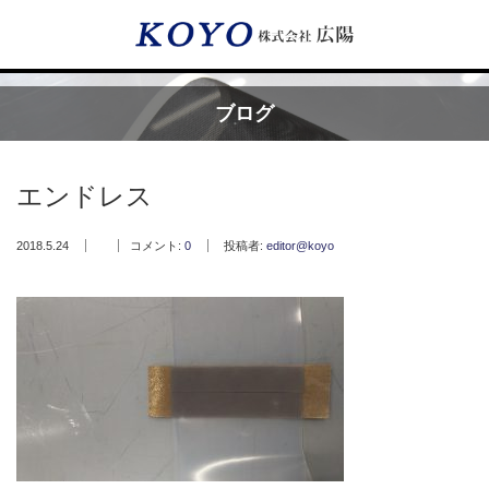
Menu
ブログ
HOME
エンドレス
広陽が選ばれる理由
2018.5.24
コメント:
0
投稿者:
editor@koyo
サービス内容
フッ素樹脂コーティング
フッ素樹脂ベルト
取付工事・メンテナンス