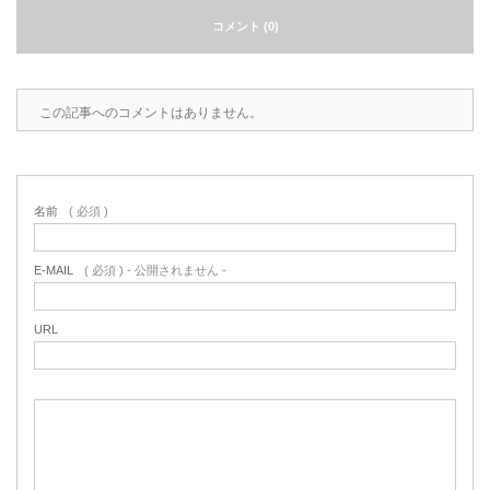
コメント (0)
2022.6.10
ガラスクロスHT-FLカタログ（PDF）
今、結露、湿気などの問い合わせが増
えています。今一番多い問い合わせ
お問合わせ
が、冷蔵庫、…
この記事へのコメントはありません。
2022.6.6
印刷塗工工程で溶剤系塗料をご使用の
場合、静電気により塗料に引火し火災
名前
( 必須 )
が発生する…
E-MAIL
( 必須 ) - 公開されません -
URL