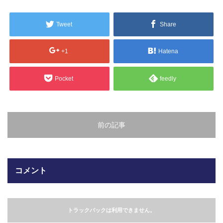
販売製品
Tweet
Share
よくある質問
最近の記事
+1
Hatena
納品までの流れ
2023.10.20
Pocket
feedly
今まで使用が出来ないとされていた小
ブログ
型ベルトコンベアでも使用可能なフッ
素樹脂ベルトを開発…
会社案内/カタログ
前の記事
2022.6.20
会社案内カタログ（PDF）
今回ご紹介するのは、交換が楽なシー
トタイプのコンベアーベルトです。ベ
ルトの繋ぎ…
カビこんコートカタログ（PDF）
コメント
2022.6.12
カビこんばいカタログ（PDF）
MFテープ剥離試験①内容機材SUS304
を固定し、テスト機材を引張り試験機
トラックバックは利用できません。
MFライニングカタログ（PDF）
にか…