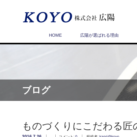
HOME
広陽が選ばれる理由
ブログ
ものづくりにこだわる匠
2016.7.26
コメント:
0
投稿者:
kanri@koyo