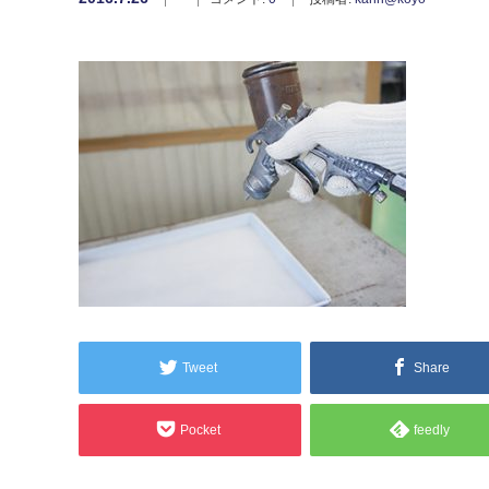
Tweet
Share
Pocket
feedly