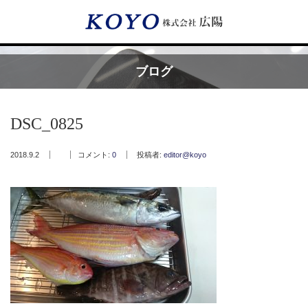
Menu
ブログ
HOME
DSC_0825
広陽が選ばれる理由
2018.9.2
コメント:
0
投稿者:
editor@koyo
サービス内容
フッ素樹脂コーティング
フッ素樹脂ベルト
取付工事・メンテナンス