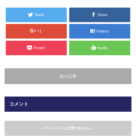
販売製品
Tweet
Share
よくある質問
最近の記事
+1
Hatena
納品までの流れ
2023.10.20
Pocket
feedly
今まで使用が出来ないとされていた小
ブログ
型ベルトコンベアでも使用可能なフッ
素樹脂ベルトを開発…
会社案内/カタログ
前の記事
2022.6.20
会社案内カタログ（PDF）
今回ご紹介するのは、交換が楽なシー
トタイプのコンベアーベルトです。ベ
ルトの繋ぎ…
カビこんコートカタログ（PDF）
コメント
2022.6.12
カビこんばいカタログ（PDF）
MFテープ剥離試験①内容機材SUS304
を固定し、テスト機材を引張り試験機
トラックバックは利用できません。
MFライニングカタログ（PDF）
にか…