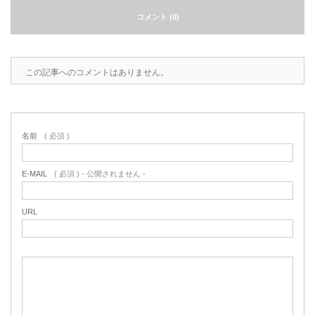
コメント (0)
2022.6.10
ガラスクロスHT-FLカタログ（PDF）
今、結露、湿気などの問い合わせが増
えています。今一番多い問い合わせ
お問合わせ
が、冷蔵庫、…
この記事へのコメントはありません。
2022.6.6
印刷塗工工程で溶剤系塗料をご使用の
場合、静電気により塗料に引火し火災
名前
( 必須 )
が発生する…
E-MAIL
( 必須 ) - 公開されません -
URL