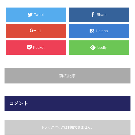
販売製品
Tweet
Share
よくある質問
最近の記事
+1
Hatena
納品までの流れ
2023.10.20
Pocket
feedly
今まで使用が出来ないとされていた小
ブログ
型ベルトコンベアでも使用可能なフッ
素樹脂ベルトを開発…
会社案内/カタログ
前の記事
2022.6.20
会社案内カタログ（PDF）
今回ご紹介するのは、交換が楽なシー
トタイプのコンベアーベルトです。ベ
ルトの繋ぎ…
カビこんコートカタログ（PDF）
コメント
2022.6.12
カビこんばいカタログ（PDF）
MFテープ剥離試験①内容機材SUS304
を固定し、テスト機材を引張り試験機
トラックバックは利用できません。
MFライニングカタログ（PDF）
にか…