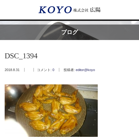
Menu
ブログ
HOME
DSC_1394
広陽が選ばれる理由
2018.8.31
コメント:
0
投稿者:
editor@koyo
サービス内容
フッ素樹脂コーティング
フッ素樹脂ベルト
取付工事・メンテナンス