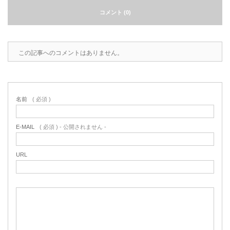
コメント (0)
2022.6.10
ガラスクロスHT-FLカタログ（PDF）
今、結露、湿気などの問い合わせが増
えています。今一番多い問い合わせ
お問合わせ
が、冷蔵庫、…
この記事へのコメントはありません。
2022.6.6
印刷塗工工程で溶剤系塗料をご使用の
場合、静電気により塗料に引火し火災
名前
( 必須 )
が発生する…
E-MAIL
( 必須 ) - 公開されません -
URL