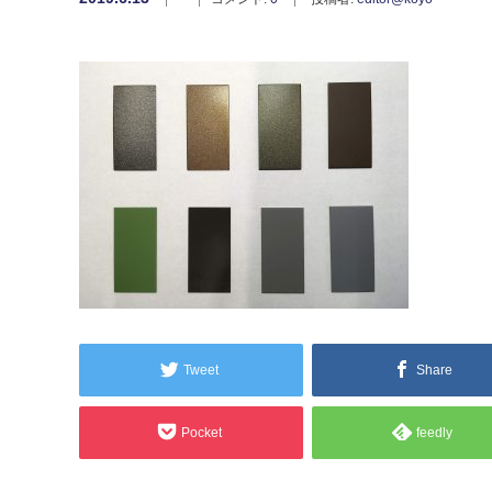
Tweet
Share
Pocket
feedly