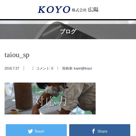
Menu
ブログ
HOME
taiou_sp
広陽が選ばれる理由
2016.7.27
コメント:
0
投稿者:
kanri@koyo
サービス内容
フッ素樹脂コーティング
フッ素樹脂ベルト
取付工事・メンテナンス
Tweet
Share