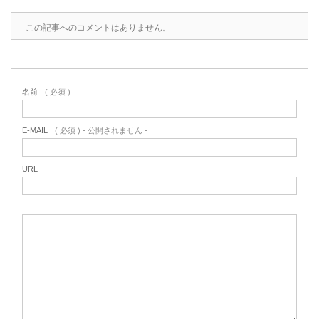
2022.6.10
ガラスクロスHT-FLカタログ（PDF）
この記事へのコメントはありません。
今、結露、湿気などの問い合わせが増
えています。今一番多い問い合わせ
お問合わせ
が、冷蔵庫、…
名前
( 必須 )
2022.6.6
印刷塗工工程で溶剤系塗料をご使用の
E-MAIL
( 必須 ) - 公開されません -
場合、静電気により塗料に引火し火災
が発生する…
URL