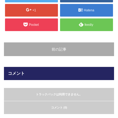
販売製品
+1
Hatena
よくある質問
最近の記事
Pocket
feedly
納品までの流れ
2023.10.20
今まで使用が出来ないとされていた小
ブログ
型ベルトコンベアでも使用可能なフッ
前の記事
素樹脂ベルトを開発…
会社案内/カタログ
2022.6.20
会社案内カタログ（PDF）
今回ご紹介するのは、交換が楽なシー
コメント
トタイプのコンベアーベルトです。ベ
ルトの繋ぎ…
カビこんコートカタログ（PDF）
トラックバックは利用できません。
2022.6.12
カビこんばいカタログ（PDF）
MFテープ剥離試験①内容機材SUS304
コメント (0)
を固定し、テスト機材を引張り試験機
MFライニングカタログ（PDF）
にか…