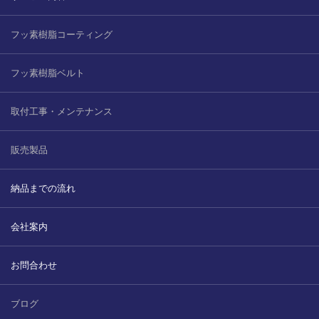
2022.6.10
ガラスクロスHT-FLカタログ（PDF）
今、結露、湿気などの問い合わせが増
フッ素樹脂コーティング
えています。今一番多い問い合わせ
お問合わせ
が、冷蔵庫、…
フッ素樹脂ベルト
2022.6.6
取付工事・メンテナンス
印刷塗工工程で溶剤系塗料をご使用の
場合、静電気により塗料に引火し火災
が発生する…
販売製品
納品までの流れ
会社案内
お問合わせ
ブログ