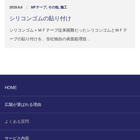
販売製品
2018.6.6
MFテープ
,
その他
,
施工
シリコンゴムの貼り付け
よくある質問
最近の記事
シリコンゴム＋ＭＦテープ従来困難だったシリコンゴムとＭＦテ
納品までの流れ
ープの貼り付けを、当社独自の表面処理技…
2023.10.20
今まで使用が出来ないとされていた小
ブログ
型ベルトコンベアでも使用可能なフッ
素樹脂ベルトを開発…
会社案内/カタログ
2022.6.20
会社案内カタログ（PDF）
今回ご紹介するのは、交換が楽なシー
HOME
トタイプのコンベアーベルトです。ベ
ルトの繋ぎ…
カビこんコートカタログ（PDF）
広陽が選ばれる理由
2022.6.12
カビこんばいカタログ（PDF）
MFテープ剥離試験①内容機材SUS304
よくある質問
を固定し、テスト機材を引張り試験機
MFライニングカタログ（PDF）
にか…
サービス内容