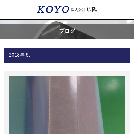
Menu
ブログ
HOME
2018年 6月
広陽が選ばれる理由
サービス内容
フッ素樹脂コーティング
フッ素樹脂ベルト
取付工事・メンテナンス