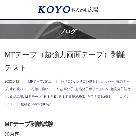
Menu
ブログ
HOME
MFテープ（超強力両面テープ）剥離
広陽が選ばれる理由
テスト
サービス内容
2022.6.12
MFテープ
,
施工
シリコン
,
シリコン貼付け
,
ホッパー
,
強力テー
プ
,
水に強いテープ
,
油に強いテープ
,
超高分子
,
超高分子ポリエチレン
,
超高分子貼付
フッ素樹脂コーティング
け
,
食品工場
,
ＭＦテープ
,
ＰＴＦＥ
,
ＰＴＦＥ現地施工
,
ＰＴＦＥ貼付け
コメン
ト:
0
投稿者:
editor@koyo
フッ素樹脂ベルト
MFテープ剥離試験
取付工事・メンテナンス
①内容