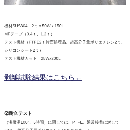
2022.6.10
ガラスクロスHT-FLカタログ（PDF）
今、結露、湿気などの問い合わせが増
えています。今一番多い問い合わせ
お問合わせ
機材SUS304 2ｔｘ50Wｘ150L
が、冷蔵庫、…
MFテープ（0.4ｔ、1.2ｔ）
2022.6.6
テスト機材（PTFE2ｔ片面処理品、超高分子量ポリエチレン2ｔ、
印刷塗工工程で溶剤系塗料をご使用の
シリコンシート2ｔ）
場合、静電気により塗料に引火し火災
テスト機材カット 25Wx200L
が発生する…
剥離試験結果はこちら←
②耐久テスト
（沸騰湯100°、5時間）に関しては、PTFE、通常接着に対して