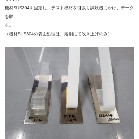
販売製品
機材SUS304を固定し、テスト機材を引張り試験機にかけ、データ
を取
よくある質問
最近の記事
る。
（機材SUS304の表面処理は、溶剤にて吹き上げのみ）
納品までの流れ
2023.10.20
今まで使用が出来ないとされていた小
ブログ
型ベルトコンベアでも使用可能なフッ
素樹脂ベルトを開発…
会社案内/カタログ
2022.6.20
会社案内カタログ（PDF）
今回ご紹介するのは、交換が楽なシー
トタイプのコンベアーベルトです。ベ
ルトの繋ぎ…
カビこんコートカタログ（PDF）
2022.6.12
カビこんばいカタログ（PDF）
MFテープ剥離試験①内容機材SUS304
を固定し、テスト機材を引張り試験機
MFライニングカタログ（PDF）
にか…