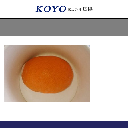
Menu
HOME
広陽が選ばれる理由
サービス内容
フッ素樹脂コーティング
フッ素樹脂ベルト
取付工事・メンテナンス