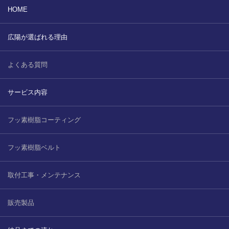
販売製品
HOME
よくある質問
広陽が選ばれる理由
最近の記事
納品までの流れ
よくある質問
2023.10.20
今まで使用が出来ないとされていた小
ブログ
サービス内容
型ベルトコンベアでも使用可能なフッ
素樹脂ベルトを開発…
会社案内/カタログ
フッ素樹脂コーティング
2022.6.20
会社案内カタログ（PDF）
今回ご紹介するのは、交換が楽なシー
フッ素樹脂ベルト
トタイプのコンベアーベルトです。ベ
ルトの繋ぎ…
カビこんコートカタログ（PDF）
取付工事・メンテナンス
2022.6.12
カビこんばいカタログ（PDF）
MFテープ剥離試験①内容機材SUS304
販売製品
を固定し、テスト機材を引張り試験機
MFライニングカタログ（PDF）
にか…