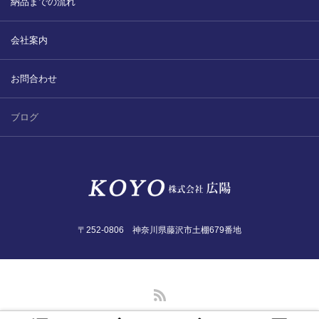
納品までの流れ
2022.6.10
ガラスクロスHT-FLカタログ（PDF）
今、結露、湿気などの問い合わせが増
会社案内
えています。今一番多い問い合わせ
お問合わせ
が、冷蔵庫、…
お問合わせ
2022.6.6
印刷塗工工程で溶剤系塗料をご使用の
ブログ
場合、静電気により塗料に引火し火災
が発生する…
〒252-0806 神奈川県藤沢市土棚679番地
RSS