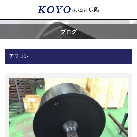
Menu
ブログ
HOME
アフロン
広陽が選ばれる理由
サービス内容
フッ素樹脂コーティング
フッ素樹脂ベルト
取付工事・メンテナンス