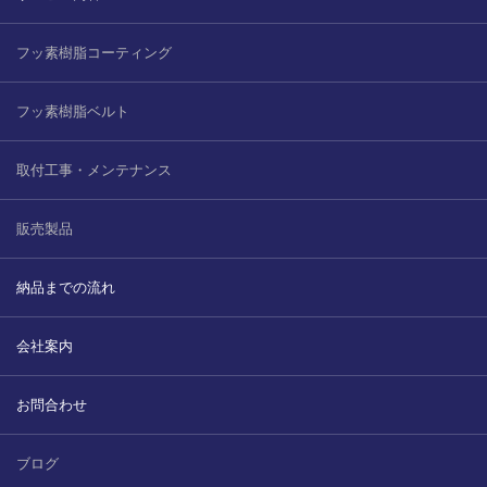
2022.6.10
ガラスクロスHT-FLカタログ（PDF）
今、結露、湿気などの問い合わせが増
フッ素樹脂コーティング
えています。今一番多い問い合わせ
お問合わせ
が、冷蔵庫、…
フッ素樹脂ベルト
2022.6.6
取付工事・メンテナンス
印刷塗工工程で溶剤系塗料をご使用の
場合、静電気により塗料に引火し火災
が発生する…
販売製品
納品までの流れ
会社案内
お問合わせ
ブログ