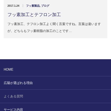
販売製品
2017.1.24
フッ素製品
,
ブログ
フッ素加工とテフロン加工
よくある質問
最近の記事
フッ素加工、テフロン加工よく聞く言葉ですね。言葉は違います
納品までの流れ
が、どちらもフッ素樹脂の加工のことです…
2023.10.20
今まで使用が出来ないとされていた小
ブログ
型ベルトコンベアでも使用可能なフッ
素樹脂ベルトを開発…
会社案内/カタログ
2022.6.20
会社案内カタログ（PDF）
今回ご紹介するのは、交換が楽なシー
HOME
トタイプのコンベアーベルトです。ベ
ルトの繋ぎ…
カビこんコートカタログ（PDF）
広陽が選ばれる理由
2022.6.12
カビこんばいカタログ（PDF）
MFテープ剥離試験①内容機材SUS304
よくある質問
を固定し、テスト機材を引張り試験機
MFライニングカタログ（PDF）
にか…
サービス内容