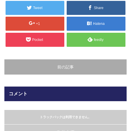
販売製品
Tweet
Share
よくある質問
最近の記事
+1
Hatena
納品までの流れ
Pocket
feedly
2023.10.20
今まで使用が出来ないとされていた小
ブログ
型ベルトコンベアでも使用可能なフッ
素樹脂ベルトを開発…
会社案内/カタログ
前の記事
2022.6.20
会社案内カタログ（PDF）
今回ご紹介するのは、交換が楽なシー
トタイプのコンベアーベルトです。ベ
コメント
ルトの繋ぎ…
カビこんコートカタログ（PDF）
2022.6.12
カビこんばいカタログ（PDF）
MFテープ剥離試験①内容機材SUS304
トラックバックは利用できません。
を固定し、テスト機材を引張り試験機
MFライニングカタログ（PDF）
にか…