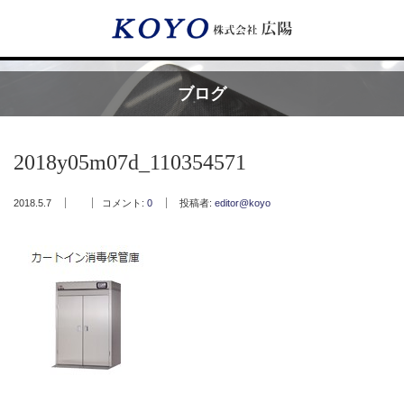
Menu
ブログ
HOME
2018y05m07d_110354571
広陽が選ばれる理由
2018.5.7
コメント:
0
投稿者:
editor@koyo
サービス内容
フッ素樹脂コーティング
フッ素樹脂ベルト
取付工事・メンテナンス