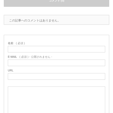
コメント (0)
2022.6.10
ガラスクロスHT-FLカタログ（PDF）
今、結露、湿気などの問い合わせが増
えています。今一番多い問い合わせ
お問合わせ
この記事へのコメントはありません。
が、冷蔵庫、…
2022.6.6
印刷塗工工程で溶剤系塗料をご使用の
名前
( 必須 )
場合、静電気により塗料に引火し火災
が発生する…
E-MAIL
( 必須 ) - 公開されません -
URL