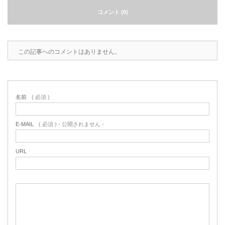
コメント (0)
2022.6.10
ガラスクロスHT-FLカタログ（PDF）
今、結露、湿気などの問い合わせが増
えています。今一番多い問い合わせ
お問合わせ
が、冷蔵庫、…
この記事へのコメントはありません。
2022.6.6
印刷塗工工程で溶剤系塗料をご使用の
場合、静電気により塗料に引火し火災
名前
( 必須 )
が発生する…
E-MAIL
( 必須 ) - 公開されません -
URL