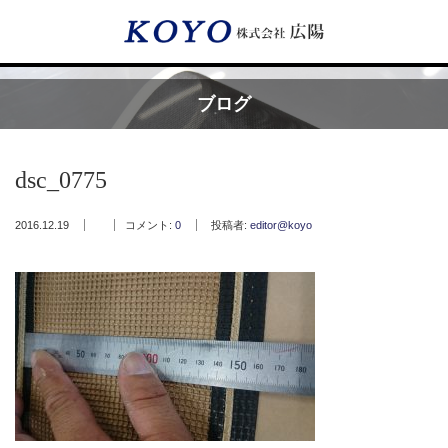
Menu
ブログ
HOME
dsc_0775
広陽が選ばれる理由
2016.12.19
コメント:
0
投稿者:
editor@koyo
サービス内容
フッ素樹脂コーティング
フッ素樹脂ベルト
取付工事・メンテナンス