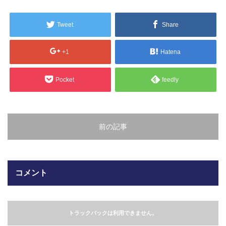
販売製品
Tweet
Share
よくある質問
最近の記事
+1
Hatena
納品までの流れ
2023.10.20
Pocket
feedly
今まで使用が出来ないとされていた小
ブログ
型ベルトコンベアでも使用可能なフッ
素樹脂ベルトを開発…
会社案内/カタログ
前の記事
2022.6.20
会社案内カタログ（PDF）
今回ご紹介するのは、交換が楽なシー
トタイプのコンベアーベルトです。ベ
ルトの繋ぎ…
カビこんコートカタログ（PDF）
コメント
2022.6.12
カビこんばいカタログ（PDF）
MFテープ剥離試験①内容機材SUS304
を固定し、テスト機材を引張り試験機
トラックバックは利用できません。
MFライニングカタログ（PDF）
にか…