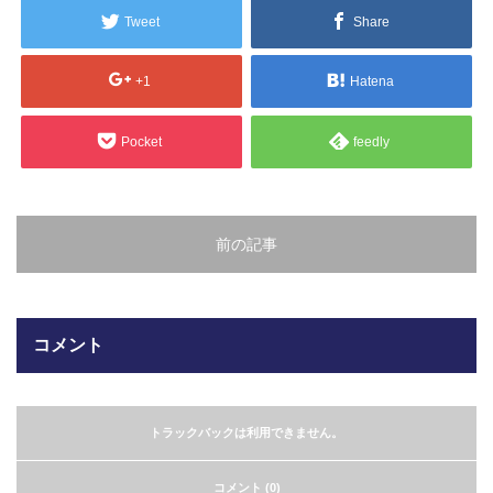
販売製品
Tweet
Share
よくある質問
+1
Hatena
最近の記事
納品までの流れ
Pocket
feedly
2023.10.20
今まで使用が出来ないとされていた小
ブログ
型ベルトコンベアでも使用可能なフッ
素樹脂ベルトを開発…
前の記事
会社案内/カタログ
2022.6.20
会社案内カタログ（PDF）
今回ご紹介するのは、交換が楽なシー
トタイプのコンベアーベルトです。ベ
コメント
ルトの繋ぎ…
カビこんコートカタログ（PDF）
2022.6.12
カビこんばいカタログ（PDF）
MFテープ剥離試験①内容機材SUS304
トラックバックは利用できません。
を固定し、テスト機材を引張り試験機
MFライニングカタログ（PDF）
にか…
コメント (0)