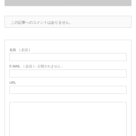
2022.6.10
ガラスクロスHT-FLカタログ（PDF）
今、結露、湿気などの問い合わせが増
えています。今一番多い問い合わせ
この記事へのコメントはありません。
お問合わせ
が、冷蔵庫、…
2022.6.6
印刷塗工工程で溶剤系塗料をご使用の
名前
( 必須 )
場合、静電気により塗料に引火し火災
が発生する…
E-MAIL
( 必須 ) - 公開されません -
URL