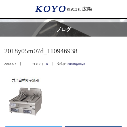
Menu
ブログ
HOME
2018y05m07d_110946938
広陽が選ばれる理由
2018.5.7
コメント:
0
投稿者:
editor@koyo
サービス内容
フッ素樹脂コーティング
フッ素樹脂ベルト
取付工事・メンテナンス