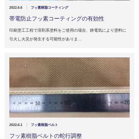
販売製品
2022.6.6
フッ素樹脂コーティング
帯電防止フッ素コーティングの有効性
よくある質問
最近の記事
印刷塗工工程で溶剤系塗料をご使用の場合、静電気により塗料に
納品までの流れ
引火し火災が発生する可能性がありま…
2023.10.20
今まで使用が出来ないとされていた小
ブログ
型ベルトコンベアでも使用可能なフッ
素樹脂ベルトを開発…
会社案内/カタログ
2022.6.20
会社案内カタログ（PDF）
今回ご紹介するのは、交換が楽なシー
トタイプのコンベアーベルトです。ベ
ルトの繋ぎ…
カビこんコートカタログ（PDF）
2022.6.12
カビこんばいカタログ（PDF）
MFテープ剥離試験①内容機材SUS304
2022.6.1
フッ素樹脂ベルト
を固定し、テスト機材を引張り試験機
MFライニングカタログ（PDF）
にか…
フッ素樹脂ベルトの蛇行調整