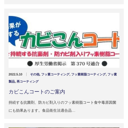
2022.5.10
その他
,
フッ素コーティング
,
フッ素樹脂コーティング
,
フッ素
製品
,
再コーティング
カビこんコートのご案内
持続する抗菌剤、防カビ剤入りのフッ素樹脂コート食中毒原因菌
にも効果あります。食品衛生法適合品…