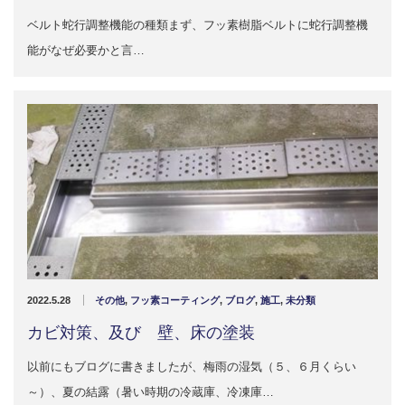
2022.6.10
ベルト蛇行調整機能の種類まず、フッ素樹脂ベルトに蛇行調整機
ガラスクロスHT-FLカタログ（PDF）
今、結露、湿気などの問い合わせが増
能がなぜ必要かと言…
えています。今一番多い問い合わせ
お問合わせ
が、冷蔵庫、…
2022.6.6
印刷塗工工程で溶剤系塗料をご使用の
場合、静電気により塗料に引火し火災
が発生する…
2022.5.28
その他
,
フッ素コーティング
,
ブログ
,
施工
,
未分類
カビ対策、及び 壁、床の塗装
以前にもブログに書きましたが、梅雨の湿気（５、６月くらい
～）、夏の結露（暑い時期の冷蔵庫、冷凍庫…