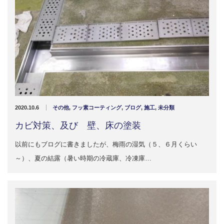
2020.10.6
その他
,
フッ素コーティング
,
ブログ
,
施工
,
未分類
カビ対策、及び 壁、床の塗装
以前にもブログに書きましたが、梅雨の湿気（５、６月くらい
～）、夏の結露（暑い時期の冷蔵庫、冷凍庫…