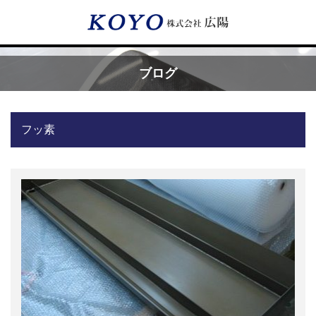
Menu
ブログ
HOME
フッ素
広陽が選ばれる理由
サービス内容
フッ素樹脂コーティング
フッ素樹脂ベルト
取付工事・メンテナンス