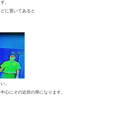
ます。
などに置いてあると
さい。
を中心にその近郊の県になります。