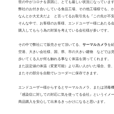
世の中がコロナを原因に、とても厳しい状況になっていま
弊社のお付き合いしている食品工場、その他工場様でも、
なんとか大丈夫だよ と言ってるお取引先も『この先が不
そんな中で、お客様のお客様、エンドユーザー様にあたる
購入してもらう為の対策を考えている会社様が多いです。
その中で弊社にて販売させて頂いてる、
サーマルカメラ
を
空港、大きい会社様、国、県、市の大きい建物 などでは
歩いてくる人が何も触れる事なく体温を測ってくれます。
また設定値の体温（変更可能）より高い人がいた場合、音
またその部分を自動でレコーダーに保存できます。
エンドユーザー様からするとサーマルカメラ、または消毒
『感染症に対しての対応に気を使ってる会社』というイメ
商品購入を安心して出来るきっかけになると思います。