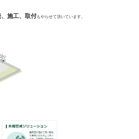
、
売、施工、取付
もやらせて頂いています。