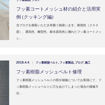
フッ素製品
,
ブログ
フッ素コートメッシュ材の紹介と活用実
例 (クッキング編)
当ブログを御覧いただき有難う御座います。耐熱性（２００
度）、通気性、離型性、耐水蒸気性に優れたフッ素コートメッ
シ…
2018.4.4
フッ素樹脂ベルト
,
フッ素製品
,
ブログ
,
施工
フッ素樹脂メッシュベルト修理
フッ素樹脂メッシュベルトの部分補修についてお客様にて、フ
ッ素樹脂メッシュベルトに穴をあけてしまった場合の補修方
法…